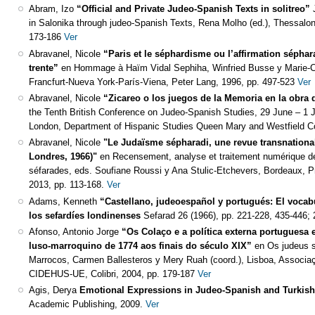
Abram, Izo
“Official and Private Judeo-Spanish Texts in solitreo”
in Salonika through judeo-Spanish Texts, Rena Molho (ed.), Thessalon
173-186
Ver
Abravanel, Nicole
“Paris et le séphardisme ou l’affirmation séphar
trente”
en Hommage à Haïm Vidal Sephiha, Winfried Busse y Marie-Chri
Francfurt-Nueva York-París-Viena, Peter Lang, 1996, pp. 497-523
Ver
Abravanel, Nicole
“Zicareo o los juegos de la Memoria en la obra
the Tenth British Conference on Judeo-Spanish Studies, 29 June – 1 J
London, Department of Hispanic Studies Queen Mary and Westfield Co
Abravanel, Nicole
"Le Judaïsme sépharadi, une revue transnational
Londres, 1966)"
en Recensement, analyse et traitement numérique de
séfarades, eds. Soufiane Roussi y Ana Stulic-Etchevers, Bordeaux, P
2013, pp. 113-168.
Ver
Adams, Kenneth
“Castellano, judeoespañol y portugués: El vocab
los sefardíes londinenses
Sefarad 26 (1966), pp. 221-228, 435-446; 
Afonso, Antonio Jorge
“Os Colaço e a política externa portuguesa
luso-marroquino de 1774 aos finais do século XIX”
en Os judeus s
Marrocos, Carmen Ballesteros y Mery Ruah (coord.), Lisboa, Associ
CIDEHUS-UE, Colibri, 2004, pp. 179-187
Ver
Agis, Derya
Emotional Expressions in Judeo-Spanish and Turkis
Academic Publishing, 2009.
Ver