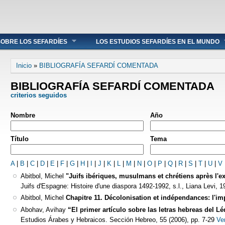
OBRE LOS SEFARDÍES
LOS ESTUDIOS SEFARDÍES EN EL MUNDO
Se encuentra usted aquí
Inicio
»
BIBLIOGRAFÍA SEFARDÍ COMENTADA
BIBLIOGRAFÍA SEFARDÍ COMENTADA
criterios seguidos
Nombre
Año
Título
Tema
A
|
B
|
C
|
D
|
E
|
F
|
G
|
H
|
I
|
J
|
K
|
L
|
M
|
N
|
O
|
P
|
Q
|
R
|
S
|
T
|
U
|
V
Abitbol, Michel
"Juifs ibériques, musulmans et chrétiens après l'ex
Juifs d'Espagne: Histoire d'une diaspora 1492-1992, s.l., Liana Levi, 1
Abitbol, Michel
Chapitre 11. Décolonisation et indépendances: l'i
Abohav, Avihay
“El primer artículo sobre las letras hebreas del L
Estudios Árabes y Hebraicos. Sección Hebreo, 55 (2006), pp. 7-29
Ve