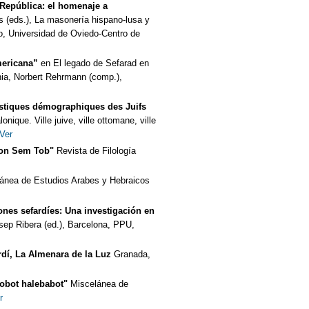
I República: el homenaje a
 (eds.), La masonería hispano-lusa y
o, Universidad de Oviedo-Centro de
mericana”
en El legado de Sefarad en
ania, Norbert Rehrmann (comp.),
istiques démographiques des Juifs
nique. Ville juive, ville ottomane, ville
Ver
don Sem Tob"
Revista de Filología
ánea de Estudios Arabes y Hebraicos
ones sefardíes: Una investigación en
osep Ribera (ed.), Barcelona, PPU,
ardí, La Almenara de la Luz
Granada,
̣obot halebabot"
Miscelánea de
r