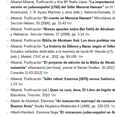
Albarral Albarral, Purificación y Ana Mª Riaño López
“La importancia 
versión en judeoespañol (1762) del Séfer Menorat Hamaor”
en IV 
Americano), J. R. Ayaso Martínez y otros (eds.), Valencia-Granada, 199
Albarral, Purificación
“El cuento en Menorat Hamaor”
Miscelánea de
Sección Hebreo, 55 (2006), pp. 31-43
Ver
Albarral, Purificación
“Breves apuntes sobre Bet Tefilá de Abraham
y Hebraicos. Sección Hebreo, 57 (2008), pp. 3-14
Ver
Albarral, Purificación
Biblia de Abraham Asá: Los doce profetas m
Albarral, Purificación
“La historia de Débora y Barac según el Séf
Estudios sefardíes dedicados a la memoria de Iacob M. Hassán (z”l),
(eds.), Madrid, CSIC et al., 2011, pp. 93-109.
Ver
Albarral, Purificación
“El proyecto de edición de la Biblia de Abrah
sunamita”
eHumanista [en línea]: journal of Iberian Studies, 20 (2012)
Consulta 21-03-2012]
Ver
Albarral, Purificación
"Séfer refuot: Esmirna (1870) versus Salónica 
1-23
Ver
Albarral, Purificación (ed.)
Quen se cura, dura, El Libro de higién d
Barcelona, Tirocinio, 2010.
Ver
Alberti de Kleinbort, Eleonora
"Un manuscrito marroquí de romance
Buenos Aires"
Studia Hispánica Medievalia 4 (1999), pp. 220-233.
Ve
Alberti-Kleinbort, Eleonora Noga
"El romancero judeo-español en Ar