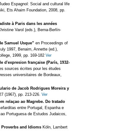
Judeo Espagnol: Social and cultural life
iki, Ets Ahaim Foundation, 2008, pp.
adiste à Paris dans les années
stine Varol (eds.), Berna-Berlín-
 de Samuel Usque”
en Proceedings of
uly 1997, Benaim, Annette (ed.),
llege, 1999, pp. 169-182
Ver
e d'expresion française (París, 1932-
s sources écrites pour les études
resses universitaires de Bordeaux,
ulario de Jacob Rodrigues Moreira y
27 (1967), pp. 213-226.
Ver
 em relaçao ao Magrebe. Do tratado
efarditas entre Portugal, Espanha e
açao Portuguesa de Estudos Judaicos,
h Proverbs and Idioms
Köln, Lambert