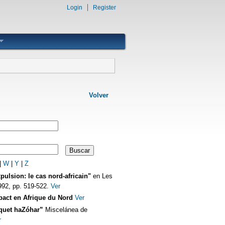
Login
Register
Volver
|
W
|
Y
|
Z
pulsion: le cas nord-africain"
en Les
992, pp. 519-522.
Ver
mpact en Afrique du Nord
Ver
équet haZóhar”
Miscelánea de
r