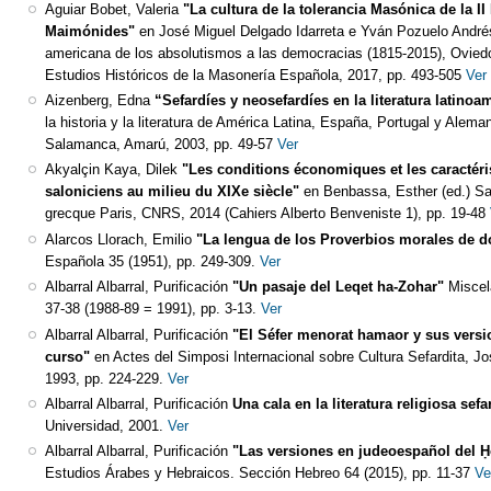
Aguiar Bobet, Valeria
"La cultura de la tolerancia Masónica de la I
Maimónides"
en José Miguel Delgado Idarreta e Yván Pozuelo Andrés
americana de los absolutismos a las democracias (1815-2015), Ovied
Estudios Históricos de la Masonería Española, 2017, pp. 493-505
Ver
Aizenberg, Edna
“Sefardíes y neosefardíes en la literatura latinoa
la historia y la literatura de América Latina, España, Portugal y Alem
Salamanca, Amarú, 2003, pp. 49-57
Ver
Akyalçin Kaya, Dilek
"Les conditions économiques et les caractér
saloniciens au milieu du XIXe siècle"
en Benbassa, Esther (ed.) Salo
grecque Paris, CNRS, 2014 (Cahiers Alberto Benveniste 1), pp. 19-48
Alarcos Llorach, Emilio
"La lengua de los Proverbios morales de 
Española 35 (1951), pp. 249-309.
Ver
Albarral Albarral, Purificación
"Un pasaje del Leqet ha-Zohar"
Miscel
37-38 (1988-89 = 1991), pp. 3-13.
Ver
Albarral Albarral, Purificación
"El Séfer menorat hamaor y sus versi
curso"
en Actes del Simposi Internacional sobre Cultura Sefardita, J
1993, pp. 224-229.
Ver
Albarral Albarral, Purificación
Una cala en la literatura religiosa sef
Universidad, 2001.
Ver
Albarral Albarral, Purificación
"Las versiones en judeoespañol del H
Estudios Árabes y Hebraicos. Sección Hebreo 64 (2015), pp. 11-37
Ve