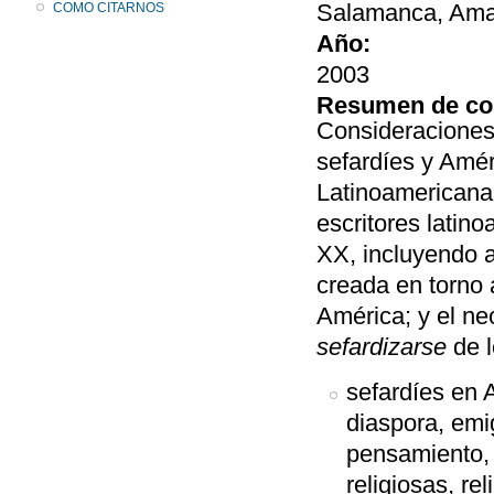
Salamanca, Amar
COMO CITARNOS
Año:
2003
Resumen de co
Consideraciones 
sefardíes y Améri
Latinoamericana 
escritores latin
XX, incluyendo a
creada en torno a
América; y el ne
sefardizarse
de l
sefardíes en 
diaspora, emigr
pensamiento, h
religiosas, rel