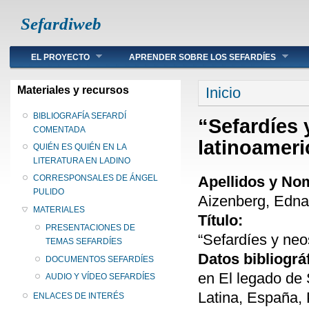
Sefardiweb
Main menu
EL PROYECTO
APRENDER SOBRE LOS SEFARDÍES
Se encuentra ust
Materiales y recursos
Inicio
BIBLIOGRAFÍA SEFARDÍ
“Sefardíes y
COMENTADA
latinoamer
QUIÉN ES QUIÉN EN LA
LITERATURA EN LADINO
Apellidos y No
CORRESPONSALES DE ÁNGEL
PULIDO
Aizenberg, Edna
MATERIALES
Título:
PRESENTACIONES DE
“Sefardíes y neos
TEMAS SEFARDÍES
Datos bibliográ
DOCUMENTOS SEFARDÍES
en El legado de S
AUDIO Y VÍDEO SEFARDÍES
Latina, España,
ENLACES DE INTERÉS