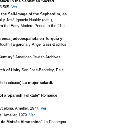
atack in the Sabbatian Sacred
76-505.
Ver
n the Self-Image of the Sephardim, as
l y José Ignacio Hualde (eds.),
m the Early Modern Period to the 21st
prensa judeoespañola en Turquía y
 Judith Targarona y Ángel Saez-Badillos
Century”
American Jewish Archives
ch of Unity
San José-Berkeley, Pelé
e la edición)
La mujer sefardí.
of a Spanish Folktale"
Romance
rcelona, Ameller, 1977.
Ver
a, Ameller, 1979.
Ver
s de Moisés Almosnino"
La Rassegna