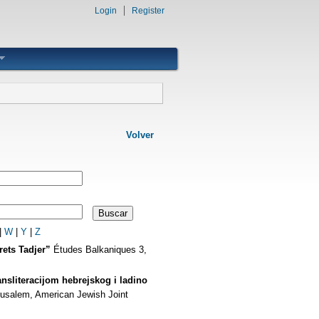
Login
Register
Volver
|
W
|
Y
|
Z
rets Tadjer”
Études Balkaniques 3,
nsliteracijom hebrejskog i ladino
rusalem, American Jewish Joint