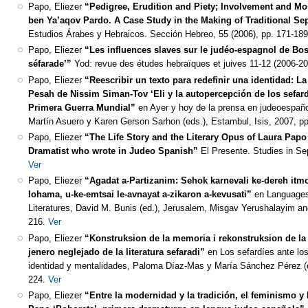
Papo, Eliezer
“Pedigree, Erudition and Piety; Involvement and Mobi
ben Ya’aqov Pardo. A Case Study in the Making of Traditional S
Estudios Árabes y Hebraicos. Sección Hebreo, 55 (2006), pp. 171-18
Papo, Eliezer
“Les influences slaves sur le judéo-espagnol de Bosn
séfarade’”
Yod: revue des études hebraïques et juives 11-12 (2006-20
Papo, Eliezer
“Reescribir un texto para redefinir una identidad: La
Pesah de Nissim Siman-Tov ‘Eli y la autopercepción de los sefar
Primera Guerra Mundial”
en Ayer y hoy de la prensa en judeoespaño
Martín Asuero y Karen Gerson Sarhon (eds.), Estambul, Isis, 2007, pp
Papo, Eliezer
“The Life Story and the Literary Opus of Laura Papo 
Dramatist who wrote in Judeo Spanish”
El Presente. Studies in Sep
Ver
Papo, Eliezer
“Agadat a-Partizanim: Sehok karnevali ke-dereh itmo
lohama, u-ke-emtsai le-avnayat a-zikaron a-kevusati”
en Languages
Literatures, David M. Bunis (ed.), Jerusalem, Misgav Yerushalayim and
216.
Ver
Papo, Eliezer
“Konstruksion de la memoria i rekonstruksion de la 
jenero neglejado de la literatura sefaradi”
en Los sefardíes ante l
identidad y mentalidades, Paloma Díaz-Mas y María Sánchez Pérez (e
224.
Ver
Papo, Eliezer
“Entre la modernidad y la tradición, el feminismo y 