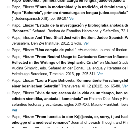
Papo ‘Bohoreta’, primera dramaturga en lengua judeo-española”
Papo, Eliezer
“Entre la modernidad y la tradición, el feminismo y 
Papo “Bohoreta”, primera dramaturga en lengua judeo-española
(=Judenspanisch XIII), pp. 89-107
Ver
Papo, Eliezer
"Estado de la investigación y bibliografía anotada de
'Bohoreta'"
Sefarad. Revista de Estudios Hebraicos y Sefardíes, 72.1
Papo, Eliezer
And Thou Shalt Jest with the Son. Judeo-Spanish 
Jerusalem, Ben Zvi Institute, 2012, 2 vols.
Ver
Papo, Eliezer
“Una compla de yobel”
eHumanista: journal of Iberian 
Papo, Eliezer
"From Neutral Usage to Caricature: German Influen
Reflected in the Writings of the Sephardic Circle"
en Michael Stude
Vucina Simóvic, eds. Sefarad an der Donau. La lengua y literatura de l
Habsburgo Barcelona, Tirocinio, 2013, pp. 295-311.
Ver
Papo, Eliezer
"Laura Papo Bohoreta: Kommentierte Forschungsbib
einer bosnischen Sefardin"
Transversal XIII.2 (2013), pp. 65-80.
Ver
Papo, Eliezer
"Avia de ser, escena de la vida de un tiempo, kon 
edision sientifika, anotada i komentada"
en Paloma Díaz-Mas y Elis
sefardíes lectoras y escritoras, siglos XIX-XXI, Madrid-Frankfurt, Ib
Ver
Papo, Eliezer
"From lucretia to don Kr[e]ensia, or, sorry, i just h
oikotype of a medieval romance"
Journal of Jewish Thought and Phi