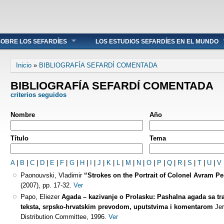
OBRE LOS SEFARDÍES
LOS ESTUDIOS SEFARDÍES EN EL MUNDO
Se encuentra usted aquí
Inicio
»
BIBLIOGRAFÍA SEFARDÍ COMENTADA
BIBLIOGRAFÍA SEFARDÍ COMENTADA
criterios seguidos
Nombre
Año
Título
Tema
A
|
B
|
C
|
D
|
E
|
F
|
G
|
H
|
I
|
J
|
K
|
L
|
M
|
N
|
O
|
P
|
Q
|
R
|
S
|
T
|
U
|
V
Paonouvski, Vladimir
“Strokes on the Portrait of Colonel Avram Pe
(2007), pp. 17-32.
Ver
Papo, Eliezer
Agada – kazivanje o Prolasku: Pashalna agada sa tra
teksta, srpsko-hrvatskim prevodom, uputstvima i komentarom
Je
Distribution Committee, 1996.
Ver