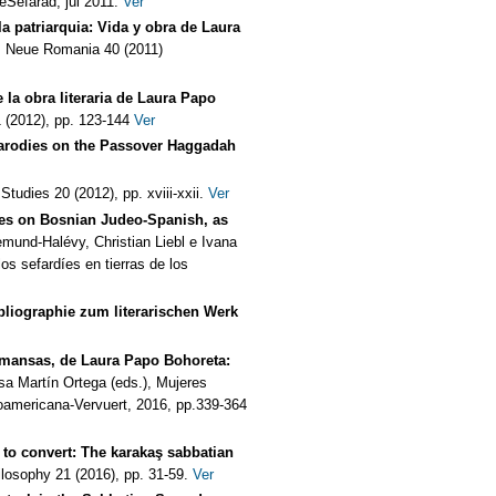
eSefarad, jul 2011.
Ver
la patriarquia: Vida y obra de Laura
”
Neue Romania 40 (2011)
 la obra literaria de Laura Papo
 (2012), pp. 123-144
Ver
Parodies on the Passover Haggadah
Studies 20 (2012), pp. xviii-xxii.
Ver
ces on Bosnian Judeo-Spanish, as
mund-Halévy, Christian Liebl e Ivana
os sefardíes en tierras de los
liographie zum literarischen Werk
romansas, de Laura Papo Bohoreta:
a Martín Ortega (eds.), Mujeres
eroamericana-Vervuert, 2016, pp.339-364
ad to convert: The karakaş sabbatian
losophy 21 (2016), pp. 31-59.
Ver