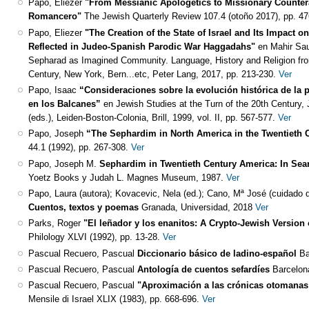
Papo, Eliezer
"From Messianic Apologetics to Missionary Counter
Romancero"
The Jewish Quarterly Review 107.4 (otoño 2017), pp. 4
Papo, Eliezer
"The Creation of the State of Israel and Its Impact o
Reflected in Judeo-Spanish Parodic War Haggadahs"
en Mahir Sau
Sepharad as Imagined Community. Language, History and Religion fro
Century, New York, Bern...etc, Peter Lang, 2017, pp. 213-230.
Ver
Papo, Isaac
“Consideraciones sobre la evolución histórica de la 
en los Balcanes”
en Jewish Studies at the Turn of the 20th Century,
(eds.), Leiden-Boston-Colonia, Brill, 1999, vol. II, pp. 567-577.
Ver
Papo, Joseph
“The Sephardim in North America in the Twentieth 
44.1 (1992), pp. 267-308.
Ver
Papo, Joseph M.
Sephardim in Twentieth Century America: In Sear
Yoetz Books y Judah L. Magnes Museum, 1987.
Ver
Papo, Laura (autora); Kovacevic, Nela (ed.); Cano, Mª José (cuidado d
Cuentos, textos y poemas
Granada, Universidad, 2018
Ver
Parks, Roger
"El leñador y los enanitos: A Crypto-Jewish Version 
Philology XLVI (1992), pp. 13-28.
Ver
Pascual Recuero, Pascual
Diccionario básico de ladino-español
Ba
Pascual Recuero, Pascual
Antología de cuentos sefardíes
Barcelon
Pascual Recuero, Pascual
"Aproximación a las crónicas otomana
Mensile di Israel XLIX (1983), pp. 668-696.
Ver