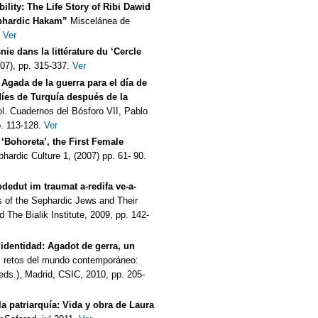
lity: The Life Story of Ribi Dawid
ephardic Hakam”
Miscelánea de
9
Ver
ie dans la littérature du ‘Cercle
07), pp. 315-337.
Ver
 Agada de la guerra para el día de
díes de Turquía después de la
l. Cuadernos del Bósforo VII, Pablo
. 113-128.
Ver
‘Bohoreta’, the First Female
hardic Culture 1, (2007) pp. 61- 90.
dedut im traumat a-redifa ve-a-
 of the Sephardic Jews and Their
 The Bialik Institute, 2009, pp. 142-
identidad: Agadot de gerra, un
os retos del mundo contemporáneo:
ds.), Madrid, CSIC, 2010, pp. 205-
la patriarquía: Vida y obra de Laura