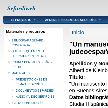
Sefardiweb
Main menu
EL PROYECTO
APRENDER SOBRE LOS SEFARDÍES
Se encuentra ust
Materiales y recursos
Inicio
BIBLIOGRAFÍA SEFARDÍ
"Un manusc
COMENTADA
judeoespañ
QUIÉN ES QUIÉN EN LA
LITERATURA EN LADINO
Apellidos y No
CORRESPONSALES DE ÁNGEL
PULIDO
Alberti de Kleinb
MATERIALES
Título:
PRESENTACIONES DE
"Un manuscrito 
TEMAS SEFARDÍES
en Buenos Aires
DOCUMENTOS SEFARDÍES
Datos bibliográ
AUDIO Y VÍDEO SEFARDÍES
Studia Hispánica
ENLACES DE INTERÉS