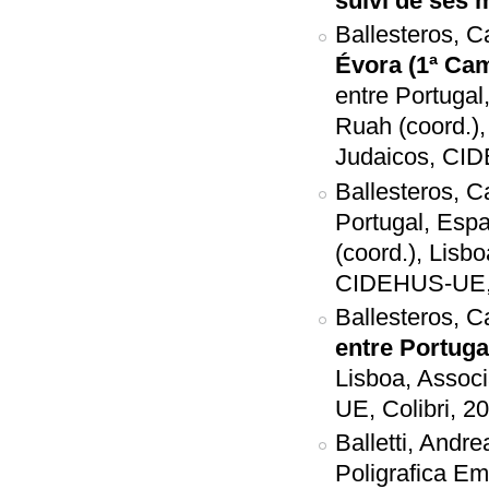
suivi de ses
Ballesteros, 
Évora (1ª Ca
entre Portuga
Ruah (coord.)
Judaicos, CID
Ballesteros, 
Portugal, Esp
(coord.), Lisb
CIDEHUS-UE, C
Ballesteros, 
entre Portuga
Lisboa, Assoc
UE, Colibri, 2
Balletti, Andre
Poligrafica Em