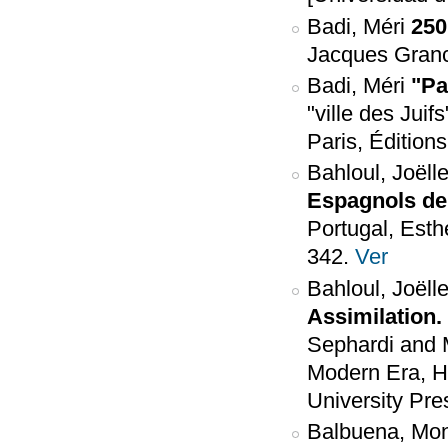
Badi, Méri
250
Jacques Granc
Badi, Méri
"Pa
"ville des Juif
Paris, Édition
Bahloul, Joëll
Espagnols de
Portugal, Esth
342.
Ver
Bahloul, Joëll
Assimilation.
Sephardi and M
Modern Era, Ha
University Pre
Balbuena, Mo