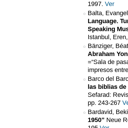
1997.
Ver
Balta, Evange
Language. Tu
Speaking Mus
Istanbul, Eren
Bänziger, Béat
Abraham Yon
=“Sala de pas
impresos entre
Barco del Barc
las biblias de
Sefarad: Revis
pp. 243-267
V
Bardavid, Bek
1950”
Neue Ro
195
Ver