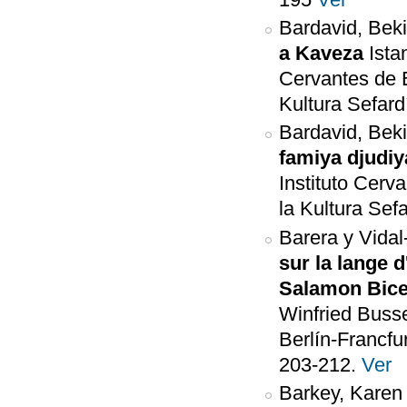
Bardavid, Beki
a Kaveza
Ista
Cervantes de 
Kultura Sefar
Bardavid, Beki
famiya djudiy
Instituto Cerv
la Kultura Sef
Barera y Vida
sur la lange 
Salamon Bic
Winfried Busse
Berlín-Francfu
203-212.
Ver
Barkey, Kare