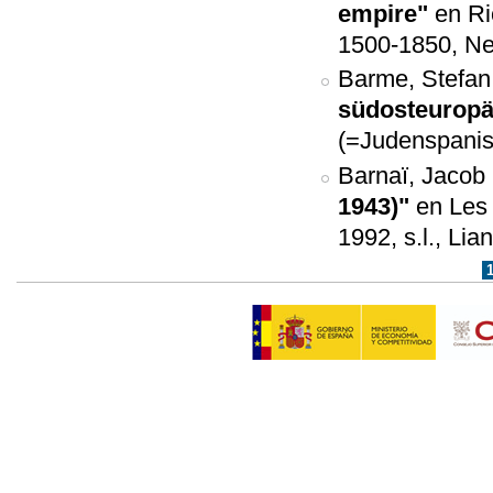
empire"
en Ri
1500-1850, Ne
Barme, Stefan
südosteuropä
(=Judenspanisc
Barnaï, Jacob
1943)"
en Les 
1992, s.l., Lia
Páginas