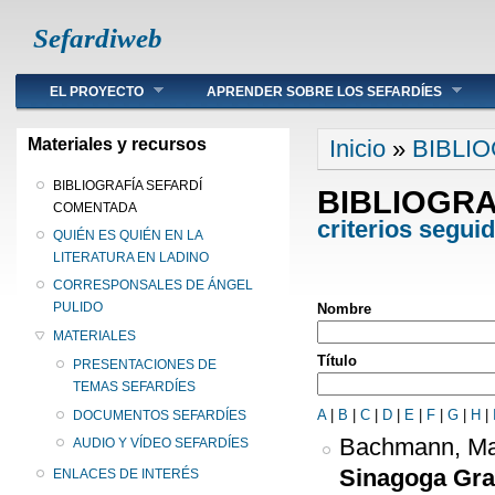
Sefardiweb
Main menu
EL PROYECTO
APRENDER SOBRE LOS SEFARDÍES
Se encuentra ust
Materiales y recursos
Inicio
»
BIBLI
BIBLIOGRAFÍA SEFARDÍ
BIBLIOGR
COMENTADA
criterios segui
QUIÉN ES QUIÉN EN LA
LITERATURA EN LADINO
CORRESPONSALES DE ÁNGEL
PULIDO
Nombre
MATERIALES
Título
PRESENTACIONES DE
TEMAS SEFARDÍES
A
|
B
|
C
|
D
|
E
|
F
|
G
|
H
|
DOCUMENTOS SEFARDÍES
Bachmann, Ma
AUDIO Y VÍDEO SEFARDÍES
Sinagoga Gra
ENLACES DE INTERÉS