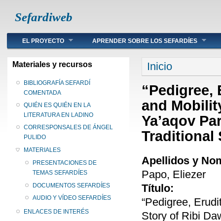
Sefardiweb
Main menu
EL PROYECTO
APRENDER SOBRE LOS SEFARDÍES
Se encuentra ust
Materiales y recursos
Inicio
BIBLIOGRAFÍA SEFARDÍ
“Pedigree, 
COMENTADA
and Mobilit
QUIÉN ES QUIÉN EN LA
LITERATURA EN LADINO
Ya’aqov Par
CORRESPONSALES DE ÁNGEL
Traditiona
PULIDO
MATERIALES
Apellidos y No
PRESENTACIONES DE
Papo, Eliezer
TEMAS SEFARDÍES
Título:
DOCUMENTOS SEFARDÍES
AUDIO Y VÍDEO SEFARDÍES
“Pedigree, Erudi
ENLACES DE INTERÉS
Story of Ribi Da