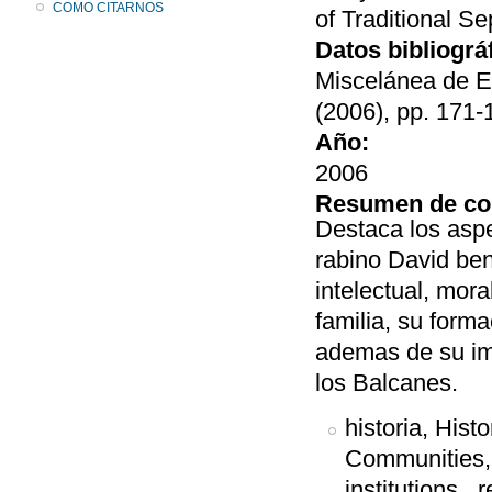
COMO CITARNOS
of Traditional S
Datos bibliográ
Miscelánea de E
(2006), pp. 171-
Año:
2006
Resumen de co
Destaca los aspe
rabino David be
intelectual, mor
familia, su forma
ademas de su imp
los Balcanes.
historia, His
Communities, 
institutions, r