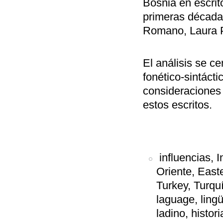
Bosnia en escrit
primeras década
Romano, Laura P
El análisis se ce
fonético-sintácti
consideraciones 
estos escritos.
influencias, I
Oriente, East
Turkey, Turqu
laguage, ling
ladino, histor