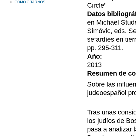
COMO CITARNOS
Circle"
Datos bibliográ
en Michael Stude
Simóvic, eds. Se
sefardíes en tie
pp. 295-311.
Año:
2013
Resumen de co
Sobre las influen
judeoespañol pro
Tras unas conside
los judíos de Bo
pasa a analizar 