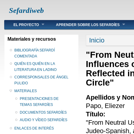
Sefardiweb
Main menu
EL PROYECTO
APRENDER SOBRE LOS SEFARDÍES
Se encuentra ust
Materiales y recursos
Inicio
BIBLIOGRAFÍA SEFARDÍ
"From Neut
COMENTADA
Influences
QUIÉN ES QUIÉN EN LA
LITERATURA EN LADINO
Reflected i
CORRESPONSALES DE ÁNGEL
Circle"
PULIDO
MATERIALES
Apellidos y No
PRESENTACIONES DE
Papo, Eliezer
TEMAS SEFARDÍES
Título:
DOCUMENTOS SEFARDÍES
AUDIO Y VÍDEO SEFARDÍES
"From Neutral U
ENLACES DE INTERÉS
Judeo-Spanish, a