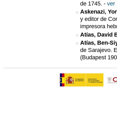
de 1745.
-
ver
Askenazi, Yo
y editor de Con
impresora heb
Atías, David 
Atías, Ben-S
de Sarajevo. 
(Budapest 19
Páginas