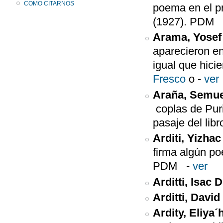
COMO CITARNOS
poema en el pr
(1927). PD
Arama, Yosef
aparecieron en
igual que hici
Fresco
o
-
ver
Araña, Semue
coplas de Puri
pasaje del libr
Arditi, Yizhac
firma algún po
PDM
-
ver
Arditti, Isac D
Arditti, Davi
Ardity, Eliya