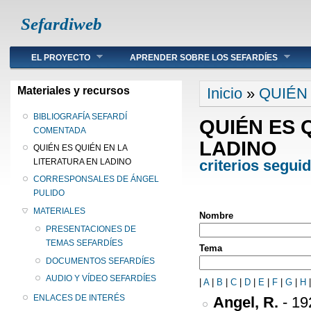
Sefardiweb
Main menu
EL PROYECTO
APRENDER SOBRE LOS SEFARDÍES
Se encuentra ust
Materiales y recursos
Inicio
»
QUIÉN
BIBLIOGRAFÍA SEFARDÍ
QUIÉN ES 
COMENTADA
LADINO
QUIÉN ES QUIÉN EN LA
criterios segui
LITERATURA EN LADINO
CORRESPONSALES DE ÁNGEL
PULIDO
MATERIALES
Nombre
PRESENTACIONES DE
TEMAS SEFARDÍES
Tema
DOCUMENTOS SEFARDÍES
AUDIO Y VÍDEO SEFARDÍES
|
A
|
B
|
C
|
D
|
E
|
F
|
G
|
H
ENLACES DE INTERÉS
Angel, R.
-
19