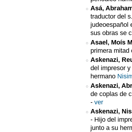
Asá, Abraha
traductor del s
judeoespañol e
sus obras se 
Asael, Moís M
primera mitad 
Askenazi, Re
del impresor y
hermano
Nisi
Askenazi, A
de coplas de c
-
ver
Askenazi, Ni
-
Hijo del impr
junto a su her