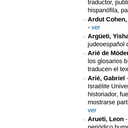
traductor, pub
hispanófila, pa
Ardut Cohen
-
ver
Argüeti, Yish
judeoespañol d
Arié de Móde
los glosarios 
traducen el tex
Arié, Gabriel
Israélite Univ
historiador, f
mostrarse part
ver
Arueti, Leon
periódico hum