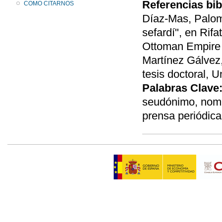
Referencias bib
COMO CITARNOS
Díaz-Mas, Palom
sefardí", en Rifa
Ottoman Empire a
Martínez Gálvez,
tesis doctoral, U
Palabras Clave
seudónimo, nom d
prensa periódica,