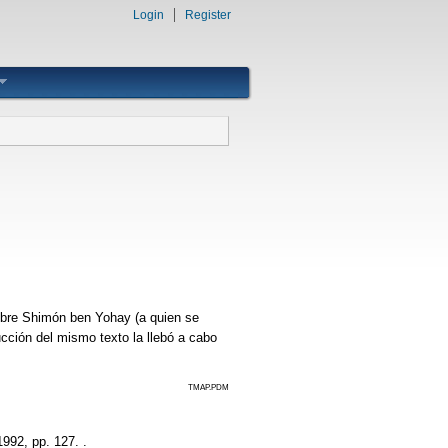
Login
Register
sobre Shimón ben Yohay (a quien se
ucción del mismo texto la llebó a cabo
TMAP.PDM
1992, pp. 127. .