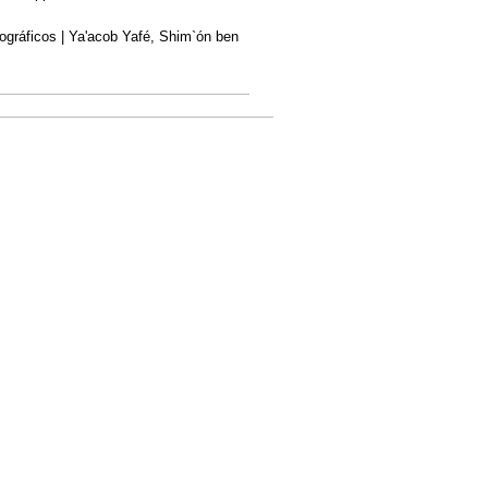
agiográficos | Ya'acob Yafé, Shim`ón ben