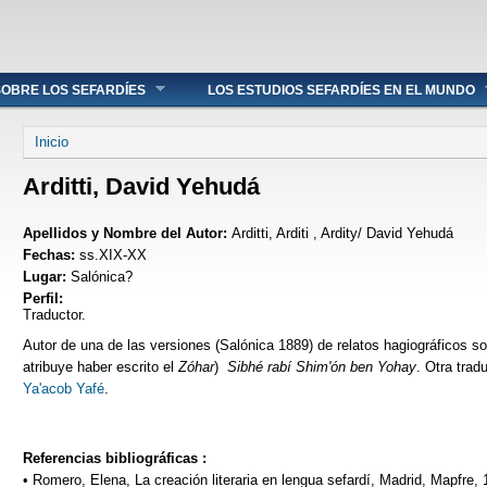
OBRE LOS SEFARDÍES
LOS ESTUDIOS SEFARDÍES EN EL MUNDO
Se encuentra usted aquí
Inicio
Arditti, David Yehudá
Apellidos y Nombre del Autor:
Arditti, Arditi , Ardity/ David Yehudá
Fechas:
ss.XIX-XX
Lugar:
Salónica?
Perfil:
Traductor.
Autor de una de las versiones (Salónica 1889) de relatos hagiográficos 
atribuye haber escrito el
Zóhar
)
Sibhé rabí Shim'ón ben Yohay
. Otra trad
Ya'acob Yafé
.
Referencias bibliográficas :
• Romero, Elena, La creación literaria en lengua sefardí, Madrid, Mapfre, 