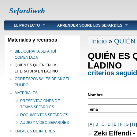
Sefardiweb
Main menu
EL PROYECTO
APRENDER SOBRE LOS SEFARDÍES
Se encuentra ust
Materiales y recursos
Inicio
»
QUIÉN
BIBLIOGRAFÍA SEFARDÍ
QUIÉN ES 
COMENTADA
LADINO
QUIÉN ES QUIÉN EN LA
criterios segui
LITERATURA EN LADINO
CORRESPONSALES DE ÁNGEL
PULIDO
MATERIALES
Nombre
PRESENTACIONES DE
TEMAS SEFARDÍES
Tema
DOCUMENTOS SEFARDÍES
AUDIO Y VÍDEO SEFARDÍES
|
A
|
B
|
C
|
D
|
E
|
F
|
G
|
H
ENLACES DE INTERÉS
Zeki Effendi