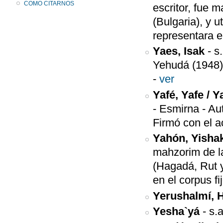
COMO CITARNOS
escritor, fue 
(Bulgaria), y u
representara e
Yaes, Isak
-
s
Yehudá (1948)
-
ver
Yafé, Yafe / 
-
Esmirna
-
Aut
Firmó con el 
Yahón, Yisha
mahzorim de la
(Hagadá, Rut y
en el corpus f
Yerushalmí, 
Yesha`yá
-
s.a