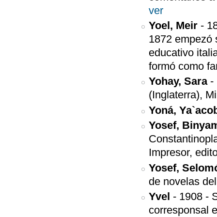
ver
Yoel, Meir
-
1
1872 empezó su
educativo ital
formó como fa
Yohay, Sara
-
(Inglaterra), Mi
Yoná, Ya`aco
Yosef, Binyam
Constantinopla
Impresor, edito
Yosef, Selom
de novelas del
Yvel
-
1908
-
S
corresponsal e