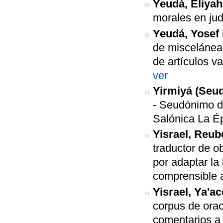
Yeudá, Eliya
morales en ju
Yeudá, Yosef
de miscelánea
de artículos v
ver
Yirmiyá (Seu
-
Seudónimo de
Salónica La
Yisrael, Reub
traductor de o
por adaptar la
comprensible a
Yisrael, Ya'a
corpus de orac
comentarios a l