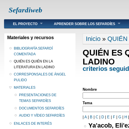
Sefardiweb
Main menu
EL PROYECTO
APRENDER SOBRE LOS SEFARDÍES
Se encuentra ust
Materiales y recursos
Inicio
»
QUIÉN
BIBLIOGRAFÍA SEFARDÍ
QUIÉN ES 
COMENTADA
LADINO
QUIÉN ES QUIÉN EN LA
criterios segui
LITERATURA EN LADINO
CORRESPONSALES DE ÁNGEL
PULIDO
MATERIALES
Nombre
PRESENTACIONES DE
TEMAS SEFARDÍES
Tema
DOCUMENTOS SEFARDÍES
AUDIO Y VÍDEO SEFARDÍES
|
A
|
B
|
C
|
D
|
E
|
F
|
G
|
H
ENLACES DE INTERÉS
Ya'acob, Eli'e