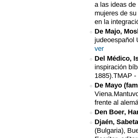
a las ideas de
mujeres de su
en la integrac
De Majo, Mos
judeoespañol U
ver
Del Médico, I
inspiración bí
1885).TMAP
De Mayo (fami
Viena.Mantuvo
frente al alemá
Den Boer, H
Djaén, Sabeta
(Bulgaria), Bu