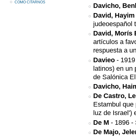
COMO CITARNOS
Davicho, Ben
David, Hayim
judeoespañol 
David, Morís
artículos a fa
respuesta a un
Davieo
-
1919
latinos) en un
de Salónica El
Davicho, Hai
De Castro, L
Estambul que p
luz de Israel
De M
-
1896
-
De Majo, Jele