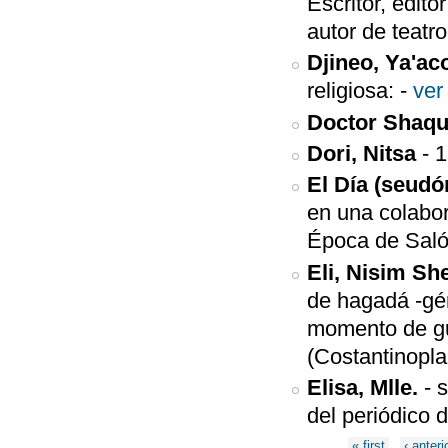
Escritor, edito
autor de teatr
Djineo, Ya'ac
religiosa:
-
ver
Doctor Shaqu
Dori, Nitsa
-
1
El Día (seud
en una colabor
Época de Saló
Eli, Nisim S
de hagadá -gén
momento de gu
(Costantinopla
Elisa, Mlle.
-
del periódico
Páginas
« first
‹ anteri