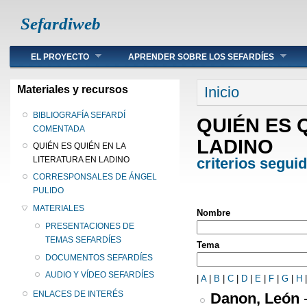
Sefardiweb
Main menu
EL PROYECTO
APRENDER SOBRE LOS SEFARDÍES
Se encuentra ust
Materiales y recursos
Inicio
BIBLIOGRAFÍA SEFARDÍ
QUIÉN ES 
COMENTADA
LADINO
QUIÉN ES QUIÉN EN LA
criterios segui
LITERATURA EN LADINO
CORRESPONSALES DE ÁNGEL
PULIDO
MATERIALES
Nombre
PRESENTACIONES DE
TEMAS SEFARDÍES
Tema
DOCUMENTOS SEFARDÍES
AUDIO Y VÍDEO SEFARDÍES
|
A
|
B
|
C
|
D
|
E
|
F
|
G
|
H
ENLACES DE INTERÉS
Danon, León