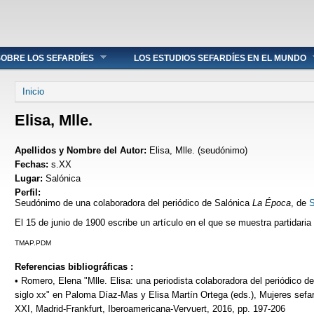
OBRE LOS SEFARDÍES
LOS ESTUDIOS SEFARDÍES EN EL MUNDO
Se encuentra usted aquí
Inicio
Elisa, Mlle.
Apellidos y Nombre del Autor:
Elisa, Mlle. (seudónimo)
Fechas:
s.XX
Lugar:
Salónica
Perfil:
Seudónimo de una colaboradora del periódico de Salónica
La Época
, de
S
El 15 de junio de 1900 escribe un artículo en el que se muestra partidaria
TMAP.PDM
Referencias bibliográficas :
• Romero, Elena "Mlle. Elisa: una periodista colaboradora del periódico d
siglo xx" en Paloma Díaz-Mas y Elisa Martín Ortega (eds.), Mujeres sefard
XXI, Madrid-Frankfurt, Iberoamericana-Vervuert, 2016, pp. 197-206