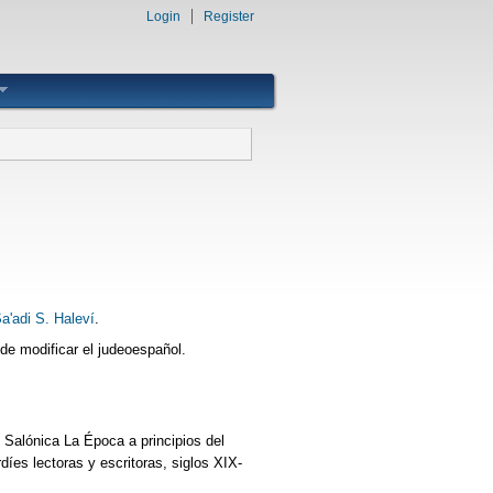
Login
Register
a'adi S. Haleví
.
 de modificar el judeoespañol.
e Salónica La Época a principios del
íes lectoras y escritoras, siglos XIX-