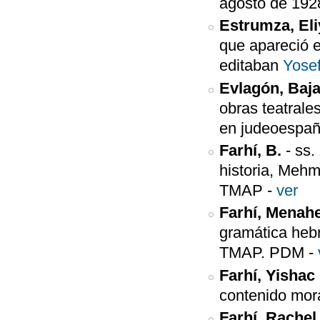
agosto de 192
Estrumza, Eli
que apareció e
editaban
Yose
Evlagón, Baj
obras teatrales
en judeoespañ
Farhí, B.
-
ss.
historia, Mehm
TMAP
-
ver
Farhí, Mena
gramática hebr
TMAP. PDM
-
Farhí, Yishac
contenido mora
Farhí, Rachel