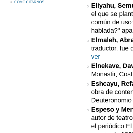
COMO CITARNOS
Eliyahu, Sem
el que se plan
común de uso:
hablada?" apa
Elmaleh, Ab
traductor, fue
ver
Elnekave, Da
Monastir, Cost
Eshcayu, Ref
obra de conten
Deuteronomio
Espeso y Me
autor de teatr
el periódico E