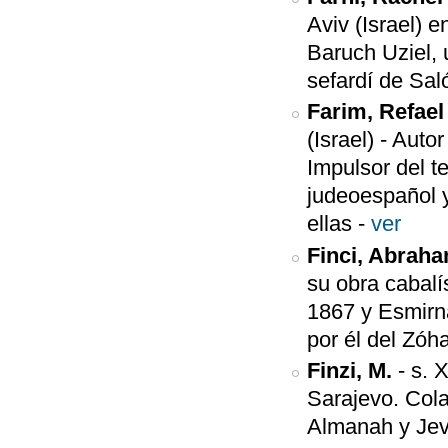
Aviv (Israel) 
Baruch Uziel, 
sefardí de Sal
Farim, Refael
(Israel)
-
Autor
Impulsor del t
judeoespañol y
ellas
-
ver
Finci, Abrah
su obra cabalí
1867 y Esmirn
por él del Zó
Finzi, M.
-
s. 
Sarajevo. Cola
Almanah y Jevr