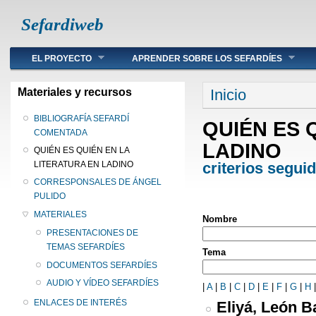
Sefardiweb
Main menu
EL PROYECTO
APRENDER SOBRE LOS SEFARDÍES
Se encuentra ust
Materiales y recursos
Inicio
BIBLIOGRAFÍA SEFARDÍ
QUIÉN ES 
COMENTADA
LADINO
QUIÉN ES QUIÉN EN LA
criterios segui
LITERATURA EN LADINO
CORRESPONSALES DE ÁNGEL
PULIDO
MATERIALES
Nombre
PRESENTACIONES DE
TEMAS SEFARDÍES
Tema
DOCUMENTOS SEFARDÍES
AUDIO Y VÍDEO SEFARDÍES
|
A
|
B
|
C
|
D
|
E
|
F
|
G
|
H
ENLACES DE INTERÉS
Eliyá, León B