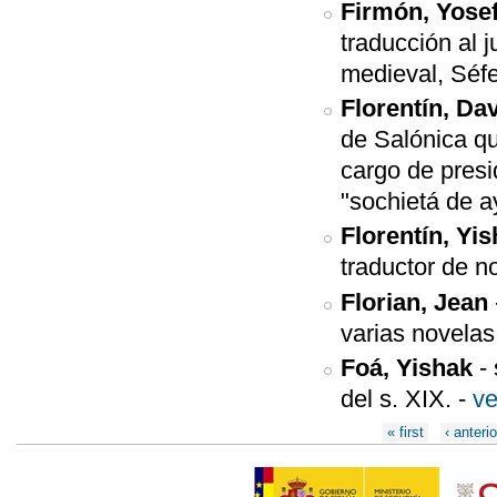
Firmón, Yose
traducción al 
medieval, Séf
Florentín, Da
de Salónica q
cargo de pres
"sochietá de a
Florentín, Yi
traductor de n
Florian, Jean
varias novelas,
Foá, Yishak
-
del s. XIX.
-
ve
Páginas
« first
‹ anterio