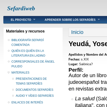
Sefardiweb
Main menu
EL PROYECTO
APRENDER SOBRE LOS SEFARDÍES
Se encuentra ust
Materiales y recursos
Inicio
BIBLIOGRAFÍA SEFARDÍ
Yeudá, Yose
COMENTADA
QUIÉN ES QUIÉN EN LA
Apellidos y Nombre del A
LITERATURA EN LADINO
Fechas:
s.XIX
CORRESPONSALES DE ÁNGEL
Lugar:
Salónica?
PULIDO
Perfil:
MATERIALES
Autor de un libr
PRESENTACIONES DE
judeoespañol tra
TEMAS SEFARDÍES
en revistas extra
DOCUMENTOS SEFARDÍES
AUDIO Y VÍDEO SEFARDÍES
La salud
(Saló
ENLACES DE INTERÉS
italiana", con