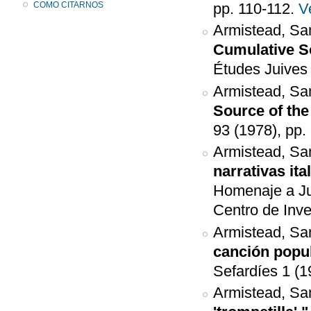
COMO CITARNOS
pp. 110-112.
V
Armistead, Sa
Cumulative S
Études Juives 
Armistead, Sa
Source of the
93 (1978), pp.
Armistead, Sa
narrativas ita
Homenaje a Jul
Centro de Inve
Armistead, Sa
canción popul
Sefardíes 1 (1
Armistead, Sa