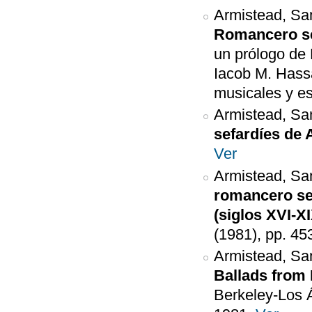
Armistead, Sa
Romancero se
un prólogo de
Iacob M. Hassá
musicales y es
Armistead, Sa
sefardíes de 
Ver
Armistead, Sa
romancero se
(siglos XVI-XI
(1981), pp. 45
Armistead, Sa
Ballads from 
Berkeley-Los Á