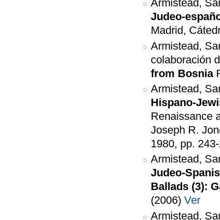
Armistead, Sa
Judeo-españo
Madrid, Cáted
Armistead, Sa
colaboración d
from Bosnia
Armistead, Sa
Hispano-Jew
Renaissance an
Joseph R. Jon
1980, pp. 243-
Armistead, Sam
Judeo-Spanish
Ballads (3): G
(2006)
Ver
Armistead, Sam