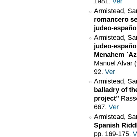
1981.
Ver
Armistead, Sa
romancero sef
judeo-españo
Armistead, Sa
judeo-español
Menahem `Az
Manuel Alvar (
92.
Ver
Armistead, Sa
balladry of t
project"
Rasse
667.
Ver
Armistead, Sa
Spanish Riddl
pp. 169-175.
V