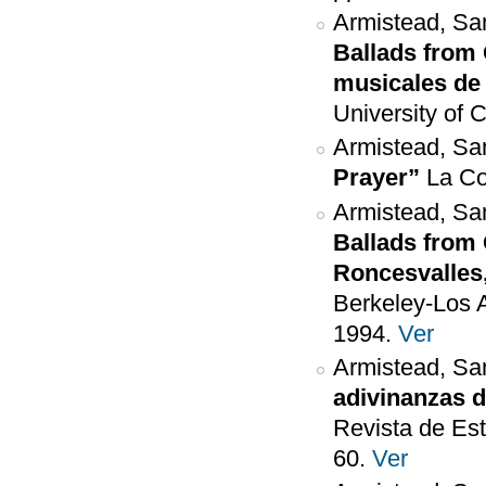
Armistead, Sa
Ballads from 
musicales de 
University of C
Armistead, Sa
Prayer”
La Co
Armistead, Sa
Ballads from O
Roncesvalles,
Berkeley-Los A
1994.
Ver
Armistead, Sa
adivinanzas d
Revista de Est
60.
Ver