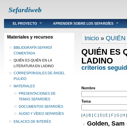
Sefardiweb
Main menu
EL PROYECTO
APRENDER SOBRE LOS SEFARDÍES
Se encuentra ust
Materiales y recursos
Inicio
»
QUIÉN
BIBLIOGRAFÍA SEFARDÍ
QUIÉN ES 
COMENTADA
LADINO
QUIÉN ES QUIÉN EN LA
criterios segui
LITERATURA EN LADINO
CORRESPONSALES DE ÁNGEL
PULIDO
MATERIALES
Nombre
PRESENTACIONES DE
TEMAS SEFARDÍES
Tema
DOCUMENTOS SEFARDÍES
AUDIO Y VÍDEO SEFARDÍES
|
A
|
B
|
C
|
D
|
E
|
F
|
G
|
H
ENLACES DE INTERÉS
Golden, Sam