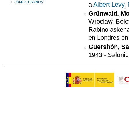
COMO CITARNOS
a
Albert Levy
,
Grünwald, Mo
Wroclaw, Belov
Rabino askena
en Londres en
Guershón, S
1943
-
Salóni
Páginas