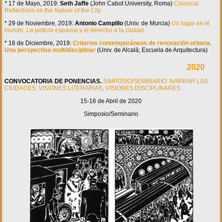
*
17 de Mayo, 2019:
Seth Jaffe
(John Cabot University, Roma)
Classical
Reflections on the Nature of the City
* 29 de Noviembre, 2019:
Antonio Campillo
(Univ. de Murcia)
Un lugar en el
mundo. La justicia espacial y el derecho a la ciudad
* 16 de Diciembre, 2019:
Criterios contemporáneos de renovación urbana.
Una perspectiva multidisciplinar
(Univ. de Alcalá; Escuela de Arquitectura)
2020
CONVOCATORIA DE PONENCIAS.
SIMPOSIO/SEMINARIO: NARRAR LAS
CIUDADES: VISIONES LITERARIAS, VISIONES DISCIPLINARES
15-16 de Abril de 2020
Simposio/Seminario