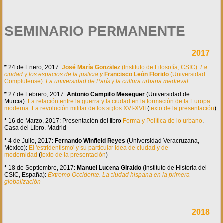
SEMINARIO PERMANENTE
2017
*
24 de Enero, 2017:
José
Mar
ía
Gonz
ález
(Instituto de Filosofía, CSIC):
La
ciudad y los espacios de la justicia y
Francisco León Florido
(Universidad
Complutense):
La universidad de París
y la cultura urbana medieval
*
27 de Febrero, 2017:
Antonio Campillo Meseguer
(Universidad de
Murcia):
La relación entre la guerra y la ciudad en la formación de la Europa
moderna. La revolución militar de los siglos XVI-XVII
(
texto de la presentación
)
*
16 de Marzo, 2017: Presentación del libro
Forma y Política de lo urbano
.
Casa del Libro. Madrid
*
4 de Julio, 2017:
Fernando Winfield Reyes
(Universidad Veracruzana,
México):
El 'estridentismo' y su particular idea de ciudad y de
modernidad
(
texto de la presentación
)
*
18 de Septiembre, 2017:
Manuel Lucena Giraldo
(Instituto de Historia del
CSIC, España):
Extremo Occidente. La ciudad hispana en la primera
globalización
2018