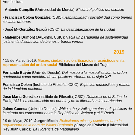
Arquitectura
-
Antonio Campillo
(Universidad de Murcia):
El control político del espacio
- Francisco Colom González
(CSIC):
Habitabilidad y sociabilidad como bienes
sociales urbanos
- José Mª González García
(CSIC):
La desmilitarización de la ciudad
- Malembe Dumont
(JAE-intro, CSIC):
Hacia un paradigma de sostenibilidad
justa en la distribución de bienes urbanos verdes
2019
* 15 de Marzo, 2019:
Museo, ciudad, nación. Espacios museísticos en la
representación del orden social
. Biblioteca del Museo del Traje
Fernando Bayón
(Univ. de Deusto):
Del museo a la musealización: el orden
patrimonial como metáfora de las políticas urbanas en el siglo XXI
Francisco Colom
(Instituto de Filosofía, CSIC):
Espacios museísticos y relatos
de la identidad nacional
José María González
(Instituto de Filosofía, CSIC):
Delacroix en el Salón de
París, 1831: La construcción del pueblo y de la libertad en las barricadas
Jaime Cuenca
(Univ. de Deusto):
White cube y Volksgemeinschaft: políticas de
la mirada del espectador entre la República de Weimar y el III Reich
* 9 de Mayo, 2019:
Jürgen Misch
:
Reflexiones éticas y estéticas sobre la
arquitectura en la obra de Walter Benjamin
y
Jorge del Palacio
(Universidad
Rey Juan Carlos):
La Florencia de Maquiavelo