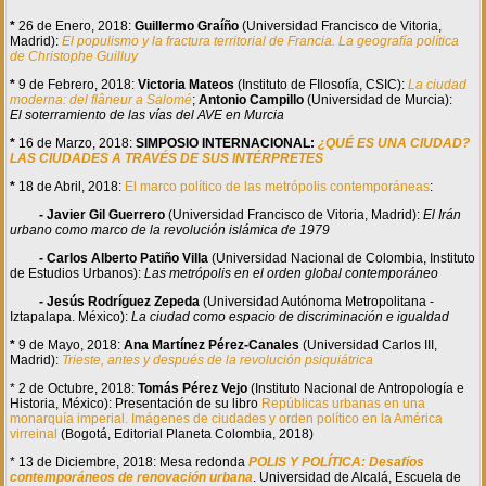
*
26 de Enero, 2018:
Guillermo Graíño
(Universidad Francisco de Vitoria,
Madrid):
El populismo y la fractura territorial de Francia. La geografía política
de Christophe Guilluy
*
9 de Febrero, 2018:
Victoria Mateos
(Instituto de FIlosofía, CSIC):
La ciudad
moderna: del flâneur a Salomé
;
Antonio Campillo
(Universidad de Murcia):
El soterramiento de las vías del AVE en Murcia
*
16 de Marzo, 2018:
SIMPOSIO INTERNACIONAL:
¿QUÉ ES UNA CIUDAD?
LAS CIUDADES A TRAVÉS DE SUS INTÉRPRETES
*
18 de Abril, 2018:
El marco político de las metrópolis contemporáneas
:
- Javier Gil Guerrero
(Universidad Francisco de Vitoria, Madrid):
El Irán
urbano como marco de la revolución islámica de 1979
- Carlos Alberto Patiño Villa
(Universidad Nacional de Colombia, Instituto
de Estudios Urbanos):
Las metrópolis en el orden global contemporáneo
- Jesús Rodríguez Zepeda
(Universidad Autónoma Metropolitana -
Iztapalapa. México):
La ciudad como espacio de discriminación e igualdad
*
9 de Mayo, 2018:
Ana Martínez Pérez-Canales
(Universidad Carlos III,
Madrid):
Trieste, antes y después de la revolución psiquiátrica
* 2 de Octubre, 2018:
Tomás Pérez Vejo
(Instituto Nacional de Antropología e
Historia, México): Presentación de su libro
Repúblicas urbanas en una
monarquía imperial. Imágenes de ciudades y orden político en la América
virreinal
(Bogotá, Editorial Planeta Colombia, 2018)
* 13 de Diciembre, 2018: Mesa redonda
POLIS Y POLÍTICA: Desafíos
contemporáneos de renovación urbana
. Universidad de Alcalá, Escuela de