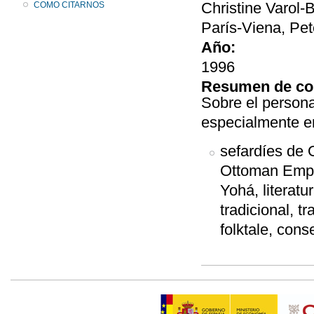
Christine Varol-
COMO CITARNOS
París-Viena, Pet
Año:
1996
Resumen de co
Sobre el personaj
especialmente en
sefardíes de 
Ottoman Empir
Yohá, literatura
tradicional, tr
folktale, cons