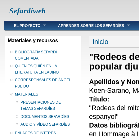
Sefardiweb
Main menu
EL PROYECTO
APRENDER SOBRE LOS SEFARDÍES
Se encuentra ust
Materiales y recursos
Inicio
BIBLIOGRAFÍA SEFARDÍ
"Rodeos del
COMENTADA
popular dj
QUIÉN ES QUIÉN EN LA
LITERATURA EN LADINO
Apellidos y No
CORRESPONSALES DE ÁNGEL
PULIDO
Koen-Sarano, Ma
MATERIALES
Título:
PRESENTACIONES DE
"Rodeos del mito
TEMAS SEFARDÍES
espanyol"
DOCUMENTOS SEFARDÍES
Datos bibliográ
AUDIO Y VÍDEO SEFARDÍES
en Hommage à Ha
ENLACES DE INTERÉS