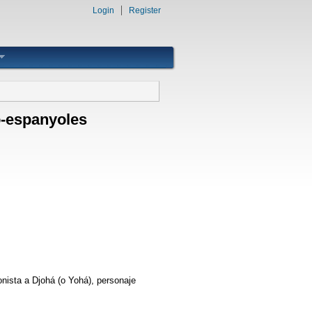
Login
Register
o-espanyoles
nista a Djohá (o Yohá), personaje