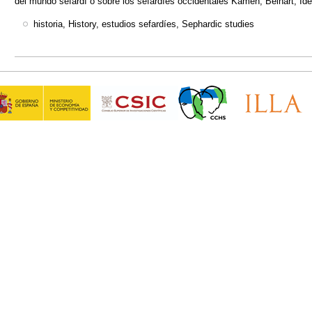
del mundo sefardí o sobre los sefardíes occidentales Kamen, Beinart, Ide
historia, History, estudios sefardíes, Sephardic studies