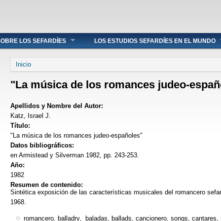
OBRE LOS SEFARDÍES
LOS ESTUDIOS SEFARDÍES EN EL MUNDO
Se encuentra usted aquí
Inicio
"La música de los romances judeo-españ
Apellidos y Nombre del Autor:
Katz, Israel J.
Título:
"La música de los romances judeo-españoles"
Datos bibliográficos:
en Armistead y Silverman 1982, pp. 243-253.
Año:
1982
Resumen de contenido:
Sintética exposición de las características musicales del romancero sefa
1968.
romancero, balladry, baladas, ballads, cancionero, songs, cantares