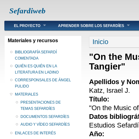
Sefardiweb
Main menu
EL PROYECTO
APRENDER SOBRE LOS SEFARDÍES
Se encuentra ust
Materiales y recursos
Inicio
BIBLIOGRAFÍA SEFARDÍ
"On the Mu
COMENTADA
Tangier"
QUIÉN ES QUIÉN EN LA
LITERATURA EN LADINO
Apellidos y No
CORRESPONSALES DE ÁNGEL
PULIDO
Katz, Israel J.
MATERIALES
Título:
PRESENTACIONES DE
"On the Music o
TEMAS SEFARDÍES
Datos bibliográ
DOCUMENTOS SEFARDÍES
Estudios Sefardí
AUDIO Y VÍDEO SEFARDÍES
Año:
ENLACES DE INTERÉS