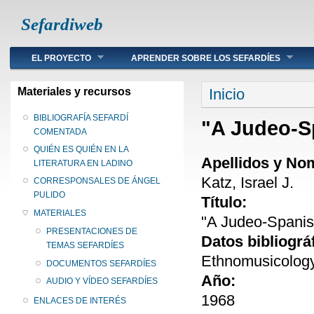
Sefardiweb
Main menu
EL PROYECTO
APRENDER SOBRE LOS SEFARDÍES
Se encuentra ust
Materiales y recursos
Inicio
BIBLIOGRAFÍA SEFARDÍ
"A Judeo-S
COMENTADA
QUIÉN ES QUIÉN EN LA
Apellidos y No
LITERATURA EN LADINO
Katz, Israel J.
CORRESPONSALES DE ÁNGEL
PULIDO
Título:
MATERIALES
"A Judeo-Spani
PRESENTACIONES DE
Datos bibliográ
TEMAS SEFARDÍES
Ethnomusicology 
DOCUMENTOS SEFARDÍES
Año:
AUDIO Y VÍDEO SEFARDÍES
1968
ENLACES DE INTERÉS