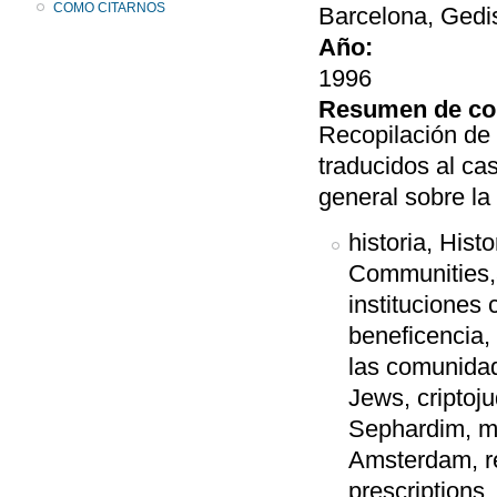
COMO CITARNOS
Barcelona, Gedi
Año:
1996
Resumen de co
Recopilación de 
traducidos al ca
general sobre l
historia, His
Communities,a
instituciones
beneficencia, 
las comunidad
Jews, criptoj
Sephardim, ma
Amsterdam, rel
prescriptions,