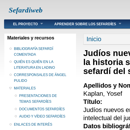
Sefardiweb
Main menu
EL PROYECTO
APRENDER SOBRE LOS SEFARDÍES
Se encuentra ust
Materiales y recursos
Inicio
BIBLIOGRAFÍA SEFARDÍ
Judíos nue
COMENTADA
la historia 
QUIÉN ES QUIÉN EN LA
LITERATURA EN LADINO
sefardí del 
CORRESPONSALES DE ÁNGEL
PULIDO
Apellidos y No
MATERIALES
Kaplan, Yosef
PRESENTACIONES DE
Título:
TEMAS SEFARDÍES
Judíos nuevos en
DOCUMENTOS SEFARDÍES
intelectual del j
AUDIO Y VÍDEO SEFARDÍES
Datos bibliográ
ENLACES DE INTERÉS