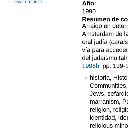
Año:
COMO CITARNOS
1990
Resumen de co
Arraigo en dete
Amsterdam de la 
oral judía (
caraí
vía para acceder 
del judaísmo tal
1996b
, pp. 139-
historia, His
Communities,c
Jews, sefardí
marranism, Pa
religion, relig
identidad, ide
religious minor