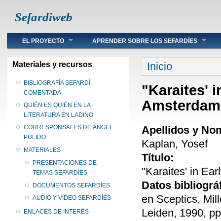
Sefardiweb
Main menu
EL PROYECTO
APRENDER SOBRE LOS SEFARDÍES
Se encuentra ust
Materiales y recursos
Inicio
BIBLIOGRAFÍA SEFARDÍ
"Karaites' 
COMENTADA
Amsterdam
QUIÉN ES QUIÉN EN LA
LITERATURA EN LADINO
Apellidos y No
CORRESPONSALES DE ÁNGEL
PULIDO
Kaplan, Yosef
MATERIALES
Título:
PRESENTACIONES DE
"Karaites' in Ea
TEMAS SEFARDÍES
Datos bibliográ
DOCUMENTOS SEFARDÍES
en Sceptics, Mill
AUDIO Y VÍDEO SEFARDÍES
Leiden, 1990, pp
ENLACES DE INTERÉS