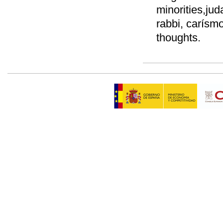
minorities,ju
rabbi, carísmo
thoughts.