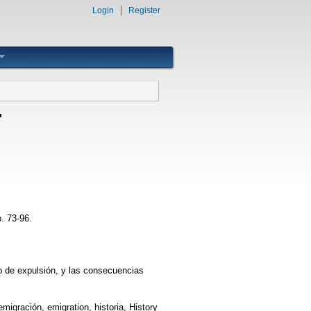
Login
Register
"
. 73-96.
to de expulsión, y las consecuencias
igración, emigration, historia, History