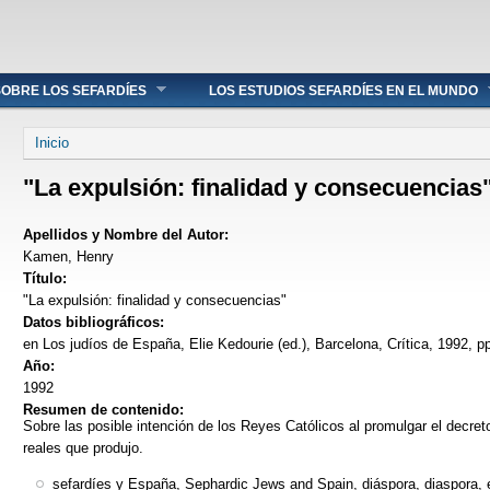
OBRE LOS SEFARDÍES
LOS ESTUDIOS SEFARDÍES EN EL MUNDO
Se encuentra usted aquí
Inicio
"La expulsión: finalidad y consecuencias
Apellidos y Nombre del Autor:
Kamen, Henry
Título:
"La expulsión: finalidad y consecuencias"
Datos bibliográficos:
en Los judíos de España, Elie Kedourie (ed.), Barcelona, Crítica, 1992, pp
Año:
1992
Resumen de contenido:
Sobre las posible intención de los Reyes Católicos al promulgar el decre
reales que produjo.
sefardíes y España, Sephardic Jews and Spain, diáspora, diaspora, em