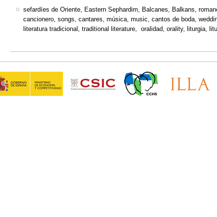
sefardíes de Oriente, Eastern Sephardim, Balcanes, Balkans, romance
cancionero, songs, cantares, música, music, cantos de boda, wedding s
literatura tradicional, traditional literature, oralidad, orality, liturgia, li