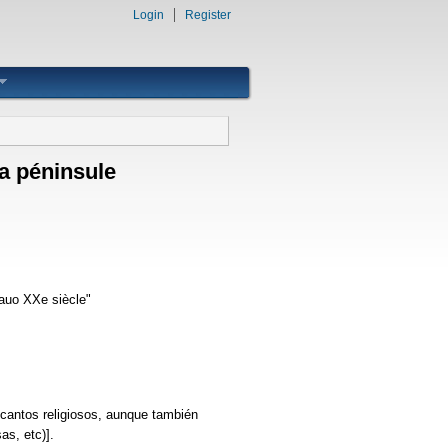
Login
Register
la péninsule
 auo XXe siècle"
 cantos religiosos, aunque también
s, etc)].