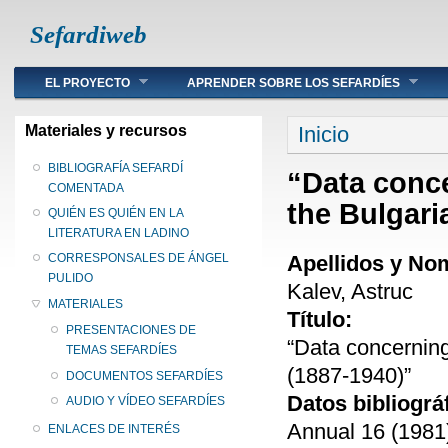
Sefardiweb
Main menu
EL PROYECTO
APRENDER SOBRE LOS SEFARDÍES
Se encuentra ust
Materiales y recursos
Inicio
BIBLIOGRAFÍA SEFARDÍ
“Data conce
COMENTADA
the Bulgari
QUIÉN ES QUIÉN EN LA
LITERATURA EN LADINO
Apellidos y No
CORRESPONSALES DE ÁNGEL
PULIDO
Kalev, Astruc
MATERIALES
Título:
PRESENTACIONES DE
“Data concerning
TEMAS SEFARDÍES
(1887-1940)”
DOCUMENTOS SEFARDÍES
Datos bibliográ
AUDIO Y VÍDEO SEFARDÍES
Annual 16 (1981)
ENLACES DE INTERÉS