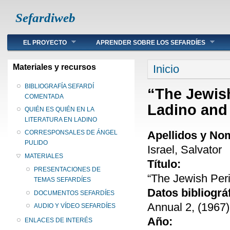
Sefardiweb
Main menu
EL PROYECTO
APRENDER SOBRE LOS SEFARDÍES
Se encuentra ust
Materiales y recursos
Inicio
BIBLIOGRAFÍA SEFARDÍ
“The Jewish
COMENTADA
Ladino and
QUIÉN ES QUIÉN EN LA
LITERATURA EN LADINO
Apellidos y No
CORRESPONSALES DE ÁNGEL
PULIDO
Israel, Salvator
MATERIALES
Título:
PRESENTACIONES DE
“The Jewish Peri
TEMAS SEFARDÍES
Datos bibliográ
DOCUMENTOS SEFARDÍES
Annual 2, (1967)
AUDIO Y VÍDEO SEFARDÍES
Año:
ENLACES DE INTERÉS