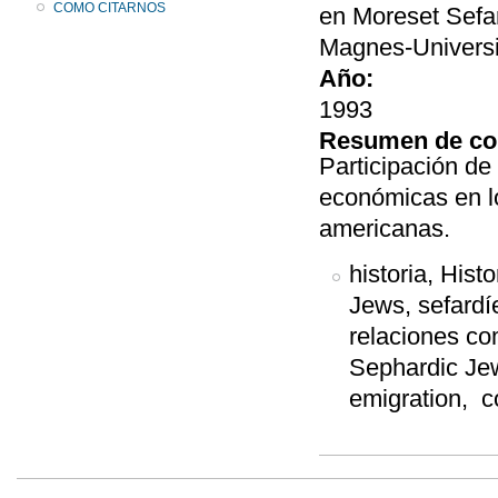
COMO CITARNOS
en Moreset Sefar
Magnes-Universid
Año:
1993
Resumen de co
Participación de
económicas en lo
americanas.
historia, Hist
Jews, sefardí
relaciones co
Sephardic Jew
emigration, c