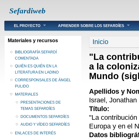
Sefardiweb
Main menu
EL PROYECTO
APRENDER SOBRE LOS SEFARDÍES
Se encuentra ust
Materiales y recursos
Inicio
BIBLIOGRAFÍA SEFARDÍ
"La contrib
COMENTADA
a la coloni
QUIÉN ES QUIÉN EN LA
LITERATURA EN LADINO
Mundo (sigl
CORRESPONSALES DE ÁNGEL
PULIDO
Apellidos y No
MATERIALES
Israel, Jonathan
PRESENTACIONES DE
Título:
TEMAS SEFARDÍES
"La contribución
DOCUMENTOS SEFARDÍES
Europa y en el 
AUDIO Y VÍDEO SEFARDÍES
Datos bibliográ
ENLACES DE INTERÉS