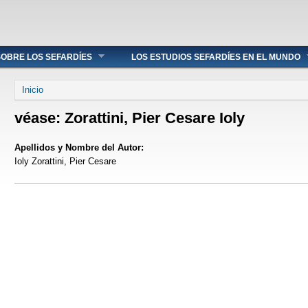
OBRE LOS SEFARDÍES
LOS ESTUDIOS SEFARDÍES EN EL MUNDO
Se encuentra usted aquí
Inicio
véase: Zorattini, Pier Cesare Ioly
Apellidos y Nombre del Autor:
Ioly Zorattini, Pier Cesare