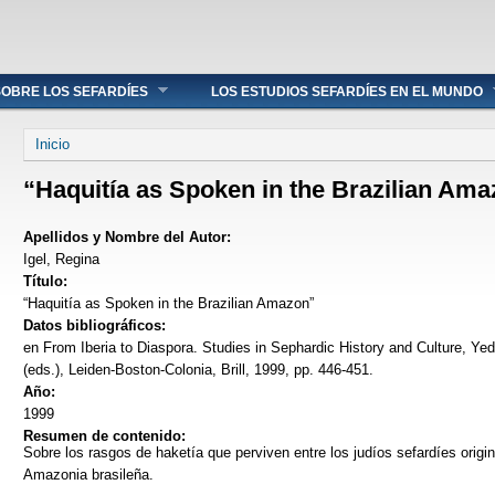
OBRE LOS SEFARDÍES
LOS ESTUDIOS SEFARDÍES EN EL MUNDO
Se encuentra usted aquí
Inicio
“Haquitía as Spoken in the Brazilian Am
Apellidos y Nombre del Autor:
Igel, Regina
Título:
“Haquitía as Spoken in the Brazilian Amazon”
Datos bibliográficos:
en From Iberia to Diaspora. Studies in Sephardic History and Culture, Ye
(eds.), Leiden-Boston-Colonia, Brill, 1999, pp. 446-451.
Año:
1999
Resumen de contenido:
Sobre los rasgos de haketía que perviven entre los judíos sefardíes orig
Amazonia brasileña.