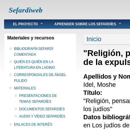
Sefardiweb
Main menu
EL PROYECTO
APRENDER SOBRE LOS SEFARDÍES
Se encuentra ust
Materiales y recursos
Inicio
BIBLIOGRAFÍA SEFARDÍ
"Religión, 
COMENTADA
de la expul
QUIÉN ES QUIÉN EN LA
LITERATURA EN LADINO
Apellidos y No
CORRESPONSALES DE ÁNGEL
PULIDO
Idel, Moshe
MATERIALES
Título:
PRESENTACIONES DE
"Religión, pensa
TEMAS SEFARDÍES
los judíos"
DOCUMENTOS SEFARDÍES
Datos bibliográ
AUDIO Y VÍDEO SEFARDÍES
en Los judíos de
ENLACES DE INTERÉS