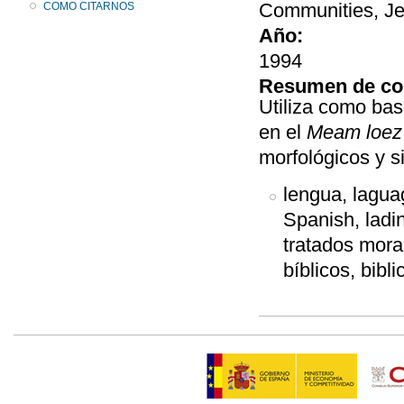
Communities, Je
COMO CITARNOS
Año:
1994
Resumen de co
Utiliza como ba
en el
Meam loe
morfológicos y s
lengua, laguag
Spanish, ladin
tratados moral
bíblicos, bibl