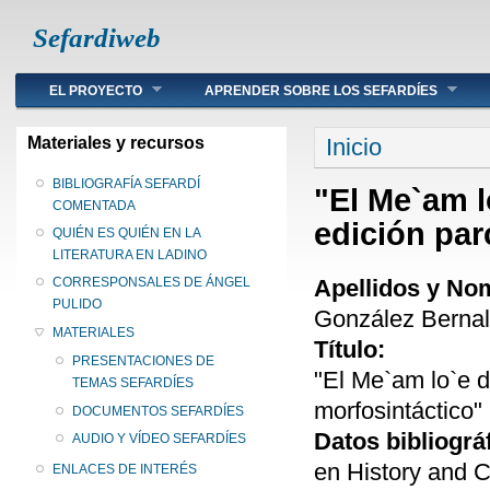
Sefardiweb
Main menu
EL PROYECTO
APRENDER SOBRE LOS SEFARDÍES
Se encuentra ust
Materiales y recursos
Inicio
BIBLIOGRAFÍA SEFARDÍ
"El Me`am l
COMENTADA
edición par
QUIÉN ES QUIÉN EN LA
LITERATURA EN LADINO
Apellidos y No
CORRESPONSALES DE ÁNGEL
PULIDO
González Bernal
MATERIALES
Título:
PRESENTACIONES DE
"El Me`am lo`e d
TEMAS SEFARDÍES
morfosintáctico"
DOCUMENTOS SEFARDÍES
Datos bibliográ
AUDIO Y VÍDEO SEFARDÍES
en History and C
ENLACES DE INTERÉS