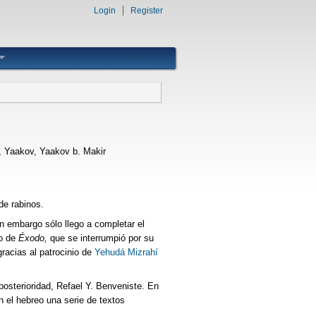
Login
Register
cob, Yaakov, Yaakov b. Makir
de rabinos.
in embargo sólo llego a completar el
io de
Éxodo,
que se interrumpió por su
gracias al patrocinio de
Yehudá Mizrahí
 posterioridad, Refael Y. Benveniste. En
n el hebreo una serie de textos