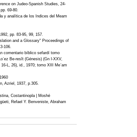
ference on Judeo-Spanish Studies, 24-
 pp. 69-80.
da y analítica de los Indices del Meam
1992, pp. 83-95, 99, 157.
slation and a Glossary" Proceedings of
13-106.
 comentario bíblico sefardí tomo
o`ez Be-resît (Génesis) (Gn I-XXV,
 16-L, 26), id., 1970; tomo XIII Me`am
 1960
, Azriel, 1937, p.305.
alestina, Costantinopla | Moshé
üeti, Refael Y. Benveniste, Abraham