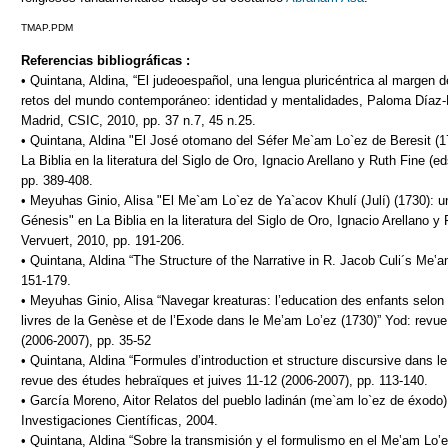
TMAP.PDM
Referencias bibliográficas :
• Quintana, Aldina, “El judeoespañol, una lengua pluricéntrica al margen d
retos del mundo contemporáneo: identidad y mentalidades, Paloma Díaz
Madrid, CSIC, 2010, pp. 37 n.7, 45 n.25.
• Quintana, Aldina "El José otomano del Séfer Me`am Lo`ez de Beresit (173
La Biblia en la literatura del Siglo de Oro, Ignacio Arellano y Ruth Fine (e
pp. 389-408.
• Meyuhas Ginio, Alisa "El Me`am Lo`ez de Ya`acov Khulí (Julí) (1730): un
Génesis" en La Biblia en la literatura del Siglo de Oro, Ignacio Arellano y
Vervuert, 2010, pp. 191-206.
• Quintana, Aldina “The Structure of the Narrative in R. Jacob Culi´s Me‛
151-179.
• Meyuhas Ginio, Alisa “Navegar kreaturas: l’education des enfants selo
livres de la Genèse et de l’Exode dans le Me’am Lo’ez (1730)” Yod: revue
(2006-2007), pp. 35-52
• Quintana, Aldina “Formules d’introduction et structure discursive dans 
revue des études hebraïques et juives 11-12 (2006-2007), pp. 113-140.
• García Moreno, Aitor Relatos del pueblo ladinán (me`am lo`ez de éxodo
Investigaciones Científicas, 2004.
• Quintana, Aldina “Sobre la transmisión y el formulismo en el Me‛am Lo‛