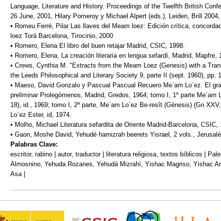
Language, Literature and History. Proceedings of the Twelfth British Con
26 June, 2001, Hilary Pomeroy y Michael Alpert (eds.), Leiden, Brill 2004,
• Romeu Ferré, Pilar Las llaves del Meam loez: Edición crítica, concorda
loez Torá Barcelona, Tirocinio, 2000
• Romero, Elena El libro del buen retajar Madrid, CSIC, 1998.
• Romero, Elena, La creación literaria en lengua sefardí, Madrid, Mapfre, 
• Crews, Cynthia M. "Extracts from the Meam Loez (Genesis) with a Tran
the Leeds Philosophical and Literary Society 9, parte II (sept. 1960), pp. 
• Maeso, David Gonzalo y Pascual Pascual Recuero Me`am Lo`ez. El gran
preliminar Prolegómenos, Madrid, Gredos, 1964; tomo I, 1º parte Me`am L
18), id., 1969; tomo I, 2ª parte, Me`am Lo`ez Be-resît (Génesis) (Gn XXV,
Lo`ez Ester, id, 1974.
• Molho, Michael Literatura sefardita de Oriente Madrid-Barcelona, CSIC,
• Gaon, Moshe David, Yehudé hamizrah beerets Yisrael, 2 vols., Jerusalén
Palabras Clave:
escritor, rabino | autor, traductor | literatura religiosa, textos bíblicos | P
Almosnino, Yehuda Rozanes, Yehudá Mizrahí, Yishac Magriso, Yishac Arg
Asa |