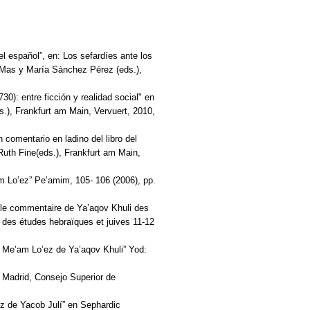
el español”, en: Los sefardíes ante los
-Mas y María Sánchez Pérez (eds.),
0): entre ficción y realidad social" en
ds.), Frankfurt am Main, Vervuert, 2010,
 comentario en ladino del libro del
 Ruth Fine(eds.), Frankfurt am Main,
am Lo‛ez” Pe‛amim, 105- 106 (2006), pp.
n le commentaire de Ya’aqov Khuli des
 des études hebraïques et juives 11-12
le Me’am Lo’ez de Ya’aqov Khuli” Yod:
) Madrid, Consejo Superior de
ez de Yacob Julí” en Sephardic