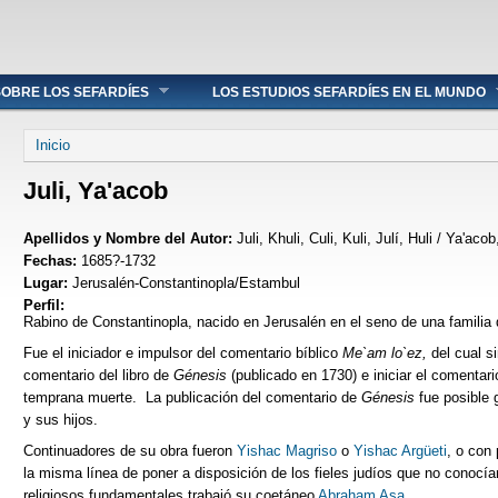
OBRE LOS SEFARDÍES
LOS ESTUDIOS SEFARDÍES EN EL MUNDO
Se encuentra usted aquí
Inicio
Juli, Ya'acob
Apellidos y Nombre del Autor:
Juli, Khuli, Culi, Kuli, Julí, Huli / Ya'a
Fechas:
1685?-1732
Lugar:
Jerusalén-Constantinopla/Estambul
Perfil:
Rabino de Constantinopla, nacido en Jerusalén en el seno de una familia 
Fue el iniciador e impulsor del comentario bíblico
Me`am lo`ez,
del cual s
comentario del libro de
Génesis
(publicado en 1730) e iniciar el comentar
temprana muerte. La publicación del comentario de
Génesis
fue posible 
y sus hijos.
Continuadores de su obra fueron
Yishac Magriso
o
Yishac Argüeti
, o con
la misma línea de poner a disposición de los fieles judíos que no conocía
religiosos fundamentales trabajó su coetáneo
Abraham Asa
.