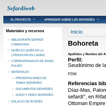
Sefardiweb
Main menu
EL PROYECTO
APRENDER SOBRE LOS SEFARDÍES
Se encuentra ust
Materiales y recursos
Inicio
BIBLIOGRAFÍA SEFARDÍ
Bohoreta
COMENTADA
QUIÉN ES QUIÉN EN LA
Apellidos y Nombre del A
LITERATURA EN LADINO
Perfil:
CORRESPONSALES DE ÁNGEL
Seudónimo de la
PULIDO
MATERIALES
PDM
PRESENTACIONES DE
Referencias bib
TEMAS SEFARDÍES
Díaz-Mas, Palom
DOCUMENTOS SEFARDÍES
AUDIO Y VÍDEO SEFARDÍES
sefardí", en Rifa
ENLACES DE INTERÉS
Ottoman Empire a