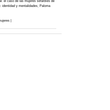
l: el caso de las mujeres sefardíes de
o: identidad y mentalidades, Paloma
ujeres |