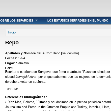
OBRE LOS SEFARDÍES
LOS ESTUDIOS SEFARDÍES EN EL MUNDO
Se encuentra usted aquí
Inicio
Bepo
Apellidos y Nombre del Autor:
Bepo [seudónimo]
Fechas:
1924
Lugar:
Sarajevo
Perfil:
Escritor o escritora de Sarajevo, que firma el artículo "Pasando alhad po
ciudad
Jevrejski zivot
, por el que sabemos que las mujeres de la comunid
derecho a votar en su Junta.
TMAP.PDM
Referencias bibliográficas :
• Díaz-Mas, Paloma, "Firmas y seudónimos en la prensa periódica sefardí"
Journalism and Press In the Ottoman Empire and Turkey, Istanbul, Libra,