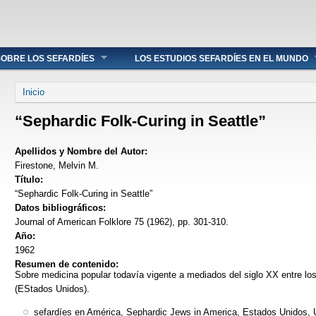
OBRE LOS SEFARDÍES
LOS ESTUDIOS SEFARDÍES EN EL MUNDO
Se encuentra usted aquí
Inicio
“Sephardic Folk-Curing in Seattle”
Apellidos y Nombre del Autor:
Firestone, Melvin M.
Título:
“Sephardic Folk-Curing in Seattle”
Datos bibliográficos:
Journal of American Folklore 75 (1962), pp. 301-310.
Año:
1962
Resumen de contenido:
Sobre medicina popular todavía vigente a mediados del siglo XX entre lo
(EStados Unidos).
sefardíes en América, Sephardic Jews in America, Estados Unidos, U