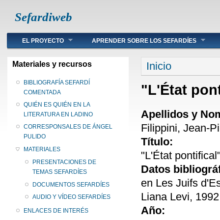
Sefardiweb
Main menu
EL PROYECTO
APRENDER SOBRE LOS SEFARDÍES
Se encuentra ust
Materiales y recursos
Inicio
BIBLIOGRAFÍA SEFARDÍ
"L'État pont
COMENTADA
QUIÉN ES QUIÉN EN LA
Apellidos y No
LITERATURA EN LADINO
Filippini, Jean-P
CORRESPONSALES DE ÁNGEL
PULIDO
Título:
MATERIALES
"L'État pontifical
PRESENTACIONES DE
Datos bibliográ
TEMAS SEFARDÍES
en Les Juifs d'E
DOCUMENTOS SEFARDÍES
Liana Levi, 1992
AUDIO Y VÍDEO SEFARDÍES
Año:
ENLACES DE INTERÉS