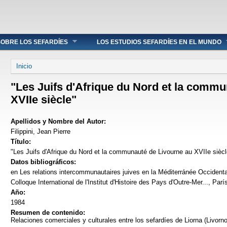
OBRE LOS SEFARDÍES
LOS ESTUDIOS SEFARDÍES EN EL MUNDO
Se encuentra usted aquí
Inicio
"Les Juifs d'Afrique du Nord et la comm
XVIIe siècle"
Apellidos y Nombre del Autor:
Filippini, Jean Pierre
Título:
"Les Juifs d'Afrique du Nord et la communauté de Livourne au XVIIe siècl
Datos bibliográficos:
en Les relations intercommunautaires juives en la Méditerránée Occidenta
Colloque International de l'Institut d'Histoire des Pays d'Outre-Mer..., Pa
Año:
1984
Resumen de contenido:
Relaciones comerciales y culturales entre los sefardíes de Liorna (Livorno,