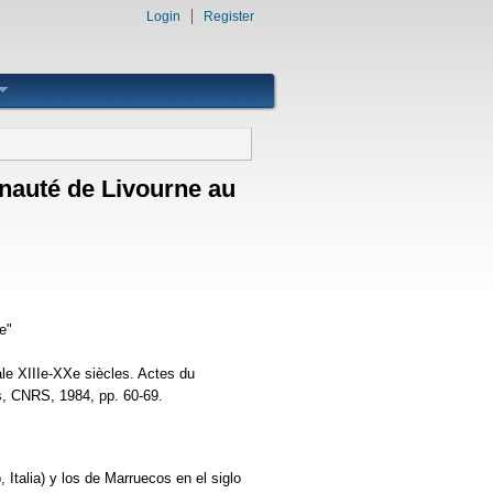
Login
Register
unauté de Livourne au
e"
le XIIIe-XXe siècles. Actes du
rís, CNRS, 1984, pp. 60-69.
 Italia) y los de Marruecos en el siglo