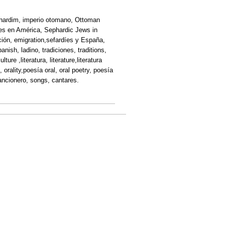
ephardim, imperio otomano, Ottoman
íes en América, Sephardic Jews in
ión, emigration,sefardíes y España,
ish, ladino, tradiciones, traditions,
ure ,literatura, literature,literatura
ad, orality,poesía oral, oral poetry, poesía
cancionero, songs, cantares.