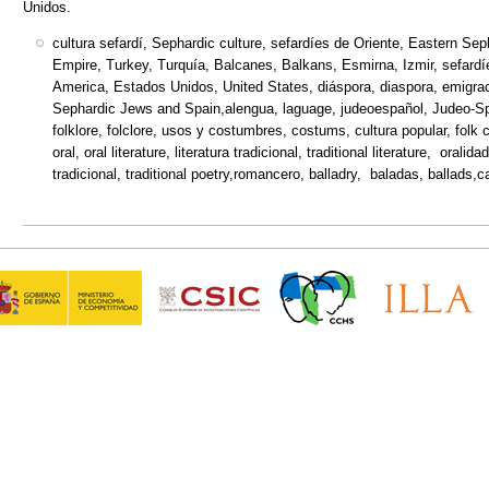
Unidos.
cultura sefardí, Sephardic culture, sefardíes de Oriente, Eastern S
Empire, Turkey, Turquía, Balcanes, Balkans, Esmirna, Izmir, sefard
America, Estados Unidos, United States, diáspora, diaspora, emigrac
Sephardic Jews and Spain,alengua, laguage, judeoespañol, Judeo-Span
folklore, folclore, usos y costumbres, costums, cultura popular, folk cult
oral, oral literature, literatura tradicional, traditional literature, oralid
tradicional, traditional poetry,romancero, balladry, baladas, ballads,