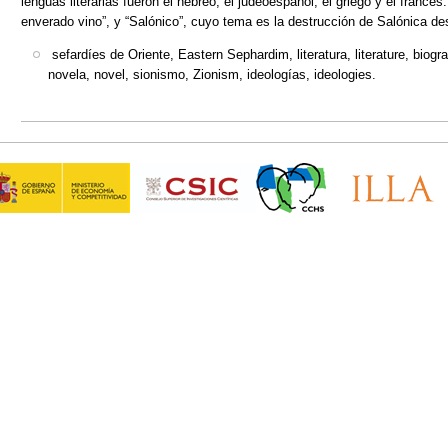
lenguas literarias fueron el hebreo, el judeoespañol, el griego y el franc
enverado vino”, y “Salónico”, cuyo tema es la destrucción de Salónica d
sefardíes de Oriente, Eastern Sephardim, literatura, literature, biogr
novela, novel, sionismo, Zionism, ideologías, ideologies.