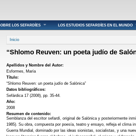
OBRE LOS SEFARDÍES
LOS ESTUDIOS SEFARDÍES EN EL MUNDO
Se encuentra usted aquí
Inicio
“Shlomo Reuven: un poeta judío de Saló
Apellidos y Nombre del Autor:
Esformes, María
Título:
“Shlomo Reuven: un poeta judío de Salónica”
Datos bibliográficos:
Sefárdica 17 (2008), pp. 35-44.
Año:
2008
Resumen de contenido:
Semblanza del escritor sefardí, original de Salónica y posteriormente in
1985). Su obra, compuesta por poesía, teatro y ensayo, refleja el clima in
Guerra Mundial, dominado por las ideas sionistas, socialistas, y una nuev