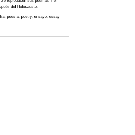
és. Se reproducen sus poemas “I el
espués del Holocausto.
afía, poesía, poetry, ensayo, essay,