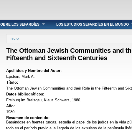
OBRE LOS SEFARDÍES
LOS ESTUDIOS SEFARDÍES EN EL MUNDO
Se encuentra usted aquí
Inicio
The Ottoman Jewish Communities and thei
Fifteenth and Sixteenth Centuries
Apellidos y Nombre del Autor:
Epstein, Mark A.
Título:
The Ottoman Jewish Communities and their Role in the Fifteenth and Six
Datos bibliográficos:
Freiburg im Breisgau, Klaus Schwarz, 1980.
Año:
1980
Resumen de contenido:
Basándose en fuentes turcas, estudia el papel de los judíos en la vida p
todo en el período previo a la llegada de los expulsos de la península ibé