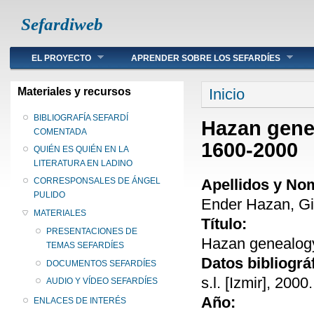
Sefardiweb
Main menu
EL PROYECTO
APRENDER SOBRE LOS SEFARDÍES
Se encuentra ust
Materiales y recursos
Inicio
BIBLIOGRAFÍA SEFARDÍ
Hazan gene
COMENTADA
1600-2000
QUIÉN ES QUIÉN EN LA
LITERATURA EN LADINO
Apellidos y No
CORRESPONSALES DE ÁNGEL
PULIDO
Ender Hazan, Gi
MATERIALES
Título:
PRESENTACIONES DE
Hazan genealogy
TEMAS SEFARDÍES
Datos bibliográ
DOCUMENTOS SEFARDÍES
s.l. [Izmir], 2000.
AUDIO Y VÍDEO SEFARDÍES
Año:
ENLACES DE INTERÉS