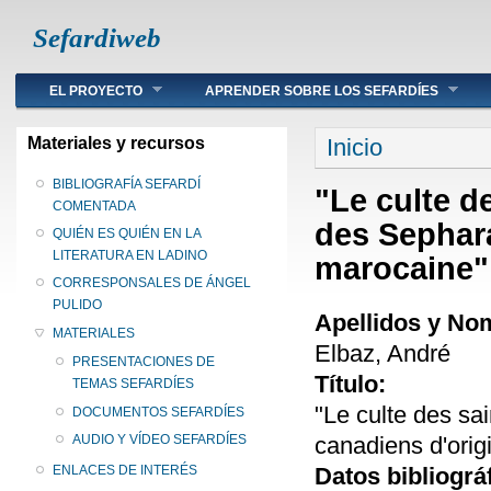
Sefardiweb
Main menu
EL PROYECTO
APRENDER SOBRE LOS SEFARDÍES
Se encuentra ust
Materiales y recursos
Inicio
BIBLIOGRAFÍA SEFARDÍ
"Le culte d
COMENTADA
des Sephar
QUIÉN ES QUIÉN EN LA
LITERATURA EN LADINO
marocaine"
CORRESPONSALES DE ÁNGEL
PULIDO
Apellidos y No
MATERIALES
Elbaz, André
PRESENTACIONES DE
Título:
TEMAS SEFARDÍES
"Le culte des sa
DOCUMENTOS SEFARDÍES
canadiens d'orig
AUDIO Y VÍDEO SEFARDÍES
Datos bibliográ
ENLACES DE INTERÉS