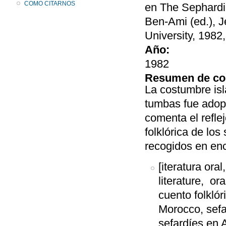
COMO CITARNOS
en The Sephardi 
Ben-Ami (ed.), 
University, 1982
Año:
1982
Resumen de co
La costumbre isl
tumbas fue adopt
comenta el refle
folklórica de lo
recogidos en en
[iteratura oral,
literature, ora
cuento folklór
Morocco, sefa
sefardíes en 