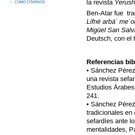
la revista
Yerush
COMO CITARNOS
Ben-Atar fue tra
Lifné arbá` me`o
Migüel San Sal
Deutsch, con el 
Referencias bib
• Sánchez Pérez,
una revista sefa
Estudios Árabes
241.
• Sánchez Pérez,
tradicionales en
sefardíes ante l
mentalidades, P