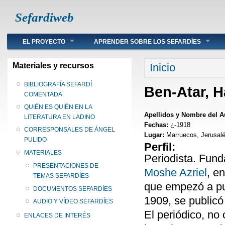
Sefardiweb
Main menu
EL PROYECTO
APRENDER SOBRE LOS SEFARDÍES
Se encuentra ust
Materiales y recursos
Inicio
BIBLIOGRAFÍA SEFARDÍ
Ben-Atar, 
COMENTADA
QUIÉN ES QUIÉN EN LA
Apellidos y Nombre del A
LITERATURA EN LADINO
Fechas:
¿-1918
CORRESPONSALES DE ÁNGEL
Lugar:
Marruecos, Jerusal
PULIDO
Perfil:
MATERIALES
Periodista. Fund
PRESENTACIONES DE
Moshe Azriel
, e
TEMAS SEFARDÍES
que empezó a pu
DOCUMENTOS SEFARDÍES
1909, se publicó
AUDIO Y VÍDEO SEFARDÍES
El periódico, no
ENLACES DE INTERÉS