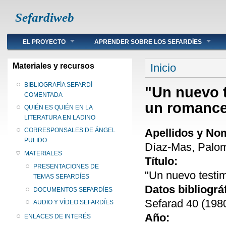
Sefardiweb
Main menu
EL PROYECTO
APRENDER SOBRE LOS SEFARDÍES
Se encuentra ust
Materiales y recursos
Inicio
BIBLIOGRAFÍA SEFARDÍ
"Un nuevo t
COMENTADA
un romance
QUIÉN ES QUIÉN EN LA
LITERATURA EN LADINO
Apellidos y No
CORRESPONSALES DE ÁNGEL
PULIDO
Díaz-Mas, Palo
MATERIALES
Título:
PRESENTACIONES DE
"Un nuevo testim
TEMAS SEFARDÍES
Datos bibliográ
DOCUMENTOS SEFARDÍES
Sefarad 40 (1980
AUDIO Y VÍDEO SEFARDÍES
Año:
ENLACES DE INTERÉS