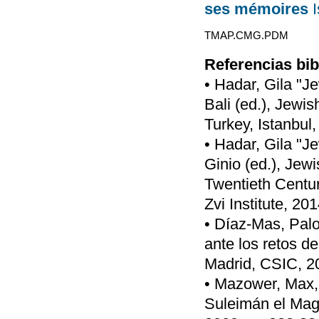
ses mémoires
TMAP.CMG.PDM
Referencias bib
• Hadar, Gila "J
Bali (ed.), Jewi
Turkey, Istanbul
• Hadar, Gila "J
Ginio (ed.), Jew
Twentieth Centur
Zvi Institute, 20
• Díaz-Mas, Pal
ante los retos d
Madrid, CSIC, 20
• Mazower, Max, 
Suleimán el Magn