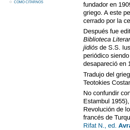
COMO CITARNOS
fundador en 1909
griego. A este p
cerrado por la ce
Después fue edi
Biblioteca Litera
jidiós
de S.S. Iu
periódico siendo
desapareció en 
Tradujo del grie
Teotokies Costa
No confundir co
Estambul 1955), 
Revolución de lo
francés de Turqu
Rifat N., ed.
Avr