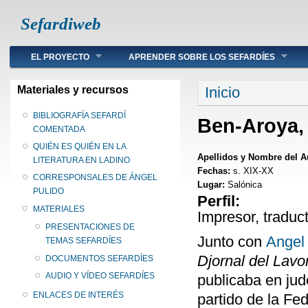
Sefardiweb
Main menu
EL PROYECTO
APRENDER SOBRE LOS SEFARDÍES
Se encuentra ust
Materiales y recursos
Inicio
BIBLIOGRAFÍA SEFARDÍ
Ben-Aroya,
COMENTADA
QUIÉN ES QUIÉN EN LA
Apellidos y Nombre del A
LITERATURA EN LADINO
Fechas:
s. XIX-XX
CORRESPONSALES DE ÁNGEL
Lugar:
Salónica
PULIDO
Perfil:
MATERIALES
Impresor, traduct
PRESENTACIONES DE
Junto con
Angel
TEMAS SEFARDÍES
Djornal del Lavo
DOCUMENTOS SEFARDÍES
AUDIO Y VÍDEO SEFARDÍES
publicaba en jud
ENLACES DE INTERÉS
partido de la Fe